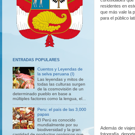
curiosidades que
residentes en est
que más vale la 
para el público la
ENTRADAS POPULARES
Cuentos y Leyendas de
la selva peruana (I)
Las leyendas y mitos de
todas las culturas surgen
de la cosmovisión de un
determinado pueblo en base a
múltiples factores como la lengua, el...
Peru: el país de las 3,000
papas
El Perú es conocido
mundialmente por su
Además de viajes 
biodiversidad y la gran
fotografía, depor
cantidad de productos orgánicos que