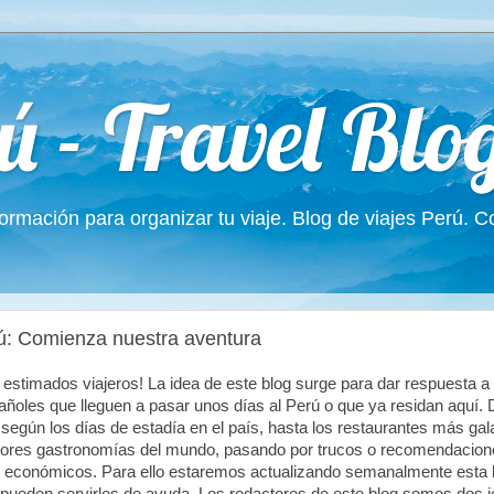
ú - Travel Blo
formación para organizar tu viaje. Blog de viajes Perú. 
rú: Comienza nuestra aventura
 estimados viajeros! La idea de este blog surge para dar respuesta a 
pañoles que lleguen a pasar unos días al Perú o que ya residan aquí.
según los días de estadía en el país, hasta los restaurantes más gal
jores gastronomías del mundo, pasando por trucos o recomendacione
 económicos. Para ello estaremos actualizando semanalmente esta b