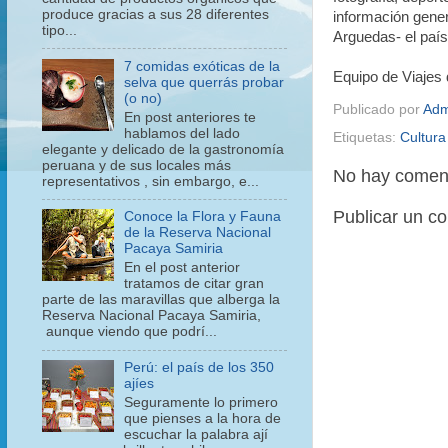
produce gracias a sus 28 diferentes
información gener
tipo...
Arguedas- el país
7 comidas exóticas de la
Equipo de Viajes 
selva que querrás probar
(o no)
Publicado por
Adm
En post anteriores te
hablamos del lado
Etiquetas:
Cultur
elegante y delicado de la gastronomía
peruana y de sus locales más
No hay coment
representativos , sin embargo, e...
Publicar un c
Conoce la Flora y Fauna
de la Reserva Nacional
Pacaya Samiria
En el post anterior
tratamos de citar gran
parte de las maravillas que alberga la
Reserva Nacional Pacaya Samiria,
aunque viendo que podrí...
Perú: el país de los 350
ajíes
Seguramente lo primero
que pienses a la hora de
escuchar la palabra ají