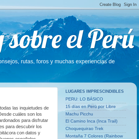
g sobre el Perú
Consejos, rutas, foros y muchas experiencias de
LUGARES IMPRESCINDIBLES
PERU: LO BÁSICO
15 días en Perú por Libre
todas las inquietudes de
Machu Picchu
 Desde cuáles son los
ardonados para disfrutar
El Camino Inca (Inca Trail)
s para descubrir los
Choquequirao Trek
itácora con datos y
Montaña 7 Colores (Rainbow