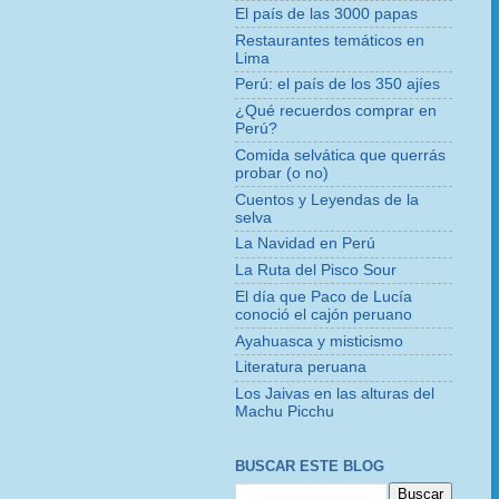
El país de las 3000 papas
Restaurantes temáticos en
Lima
Perú: el país de los 350 ajíes
¿Qué recuerdos comprar en
Perú?
Comida selvática que querrás
probar (o no)
Cuentos y Leyendas de la
selva
La Navidad en Perú
La Ruta del Pisco Sour
El día que Paco de Lucía
conoció el cajón peruano
Ayahuasca y misticismo
Literatura peruana
Los Jaivas en las alturas del
Machu Picchu
BUSCAR ESTE BLOG