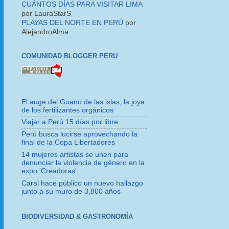
CUÁNTOS DÍAS PARA VISITAR LIMA
por LauraStarS
PLAYAS DEL NORTE EN PERÚ
por
AlejandroAlma
COMUNIDAD BLOGGER PERU
El auge del Guano de las islas, la joya
de los fertilizantes orgánicos
Viajar a Perú 15 días por libre
Perú busca lucirse aprovechando la
final de la Copa Libertadores
14 mujeres artistas se unen para
denunciar la violencia de género en la
expo 'Creadoras'
Caral hace público un nuevo hallazgo
junto a su muro de 3,800 años
BIODIVERSIDAD & GASTRONOMÍA