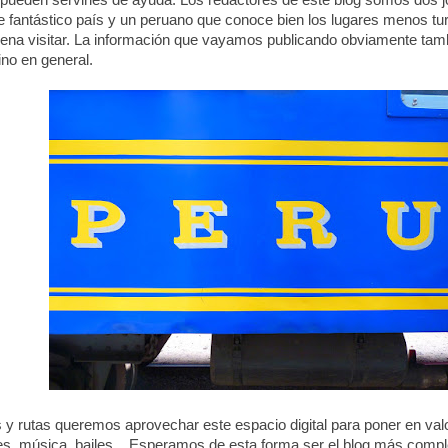
 pueden servirles de ayuda. Los redactores de este blog somos dos 
e fantástico país y un peruano que conoce bien los lugares menos tur
pena visitar. La información que vayamos publicando obviamente tam
tino en general.
y rutas queremos aprovechar este espacio digital para poner en valo
tes, música, bailes... Esperamos de esta forma ser el blog más compl