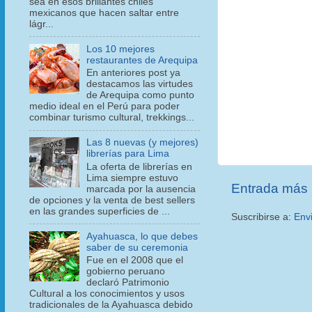
sea en esos brillantes chiles
mexicanos que hacen saltar entre
lágr...
Los 10 mejores
restaurantes de Arequipa
En anteriores post ya
destacamos las virtudes
de Arequipa como punto
medio ideal en el Perú para poder
combinar turismo cultural, trekkings...
Las 8 nuevas (y mejores)
librerías para Lima
La oferta de librerías en
Lima siempre estuvo
Entrada más 
marcada por la ausencia
de opciones y la venta de best sellers
en las grandes superficies de ...
Suscribirse a:
Env
Ayahuasca, lo que debes
saber de su ceremonia
Fue en el 2008 que el
gobierno peruano
declaró Patrimonio
Cultural a los conocimientos y usos
tradicionales de la Ayahuasca debido