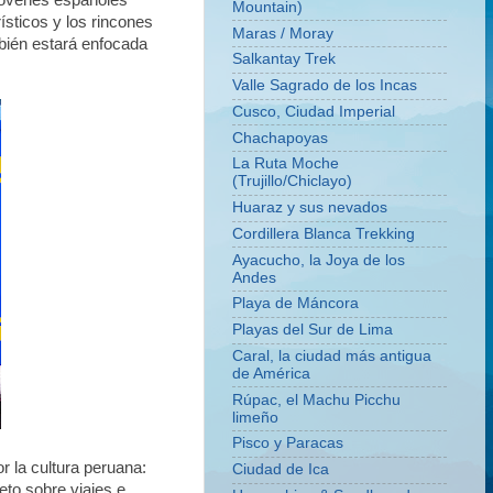
jóvenes españoles
Mountain)
ísticos y los rincones
Maras / Moray
bién estará enfocada
Salkantay Trek
Valle Sagrado de los Incas
Cusco, Ciudad Imperial
Chachapoyas
La Ruta Moche
(Trujillo/Chiclayo)
Huaraz y sus nevados
Cordillera Blanca Trekking
Ayacucho, la Joya de los
Andes
Playa de Máncora
Playas del Sur de Lima
Caral, la ciudad más antigua
de América
Rúpac, el Machu Picchu
limeño
Pisco y Paracas
r la cultura peruana:
Ciudad de Ica
eto sobre viajes e