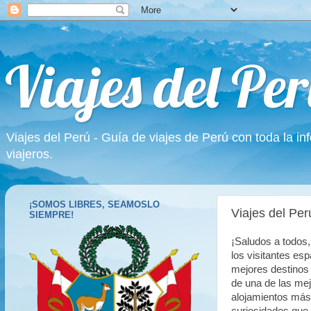
Viajes del Per
Viajes del Perú - Guía de viajes de Perú con toda la in
viajeros.
¡SOMOS LIBRES, SEAMOSLO
Viajes del Pe
SIEMPRE!
¡Saludos a todos,
los visitantes es
mejores destinos 
de una de las me
alojamientos más