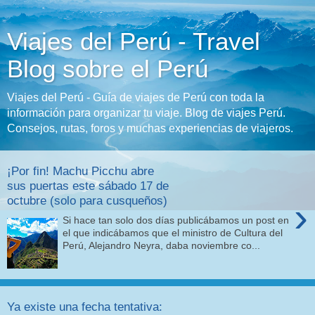
Viajes del Perú - Travel
Blog sobre el Perú
Viajes del Perú - Guía de viajes de Perú con toda la
información para organizar tu viaje. Blog de viajes Perú.
Consejos, rutas, foros y muchas experiencias de viajeros.
¡Por fin! Machu Picchu abre
sus puertas este sábado 17 de
octubre (solo para cusqueños)
›
Si hace tan solo dos días publicábamos un post en
el que indicábamos que el ministro de Cultura del
Perú, Alejandro Neyra, daba noviembre co...
Ya existe una fecha tentativa: