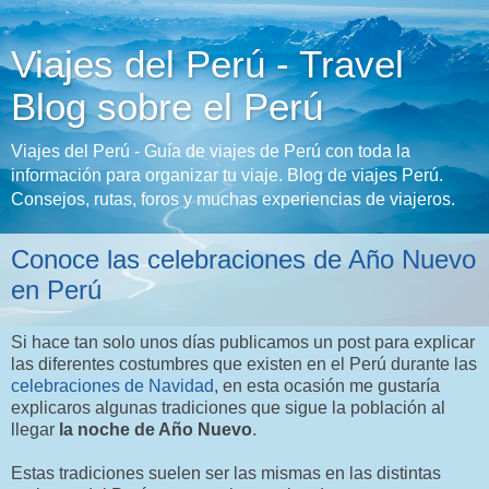
Viajes del Perú - Travel
Blog sobre el Perú
Viajes del Perú - Guía de viajes de Perú con toda la
información para organizar tu viaje. Blog de viajes Perú.
Consejos, rutas, foros y muchas experiencias de viajeros.
Conoce las celebraciones de Año Nuevo
en Perú
Si hace tan solo unos días publicamos un post para explicar
las diferentes costumbres que existen en el Perú durante las
celebraciones de Navidad
, en esta ocasión me gustaría
explicaros algunas tradiciones que sigue la población al
llegar
la noche de Año Nuevo
.
Estas tradiciones suelen ser las mismas en las distintas