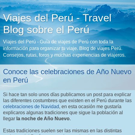
Viajes del Perú - Travel
Blog sobre el Perú
Viajes del Perú - Guía de viajes de Perú con toda la
información para organizar tu viaje. Blog de viajes Perú.
Consejos, rutas, foros y muchas experiencias de viajeros.
Conoce las celebraciones de Año Nuevo
en Perú
Si hace tan solo unos días publicamos un post para explicar
las diferentes costumbres que existen en el Perú durante las
celebraciones de Navidad
, en esta ocasión me gustaría
explicaros algunas tradiciones que sigue la población al
llegar
la noche de Año Nuevo
.
Estas tradiciones suelen ser las mismas en las distintas