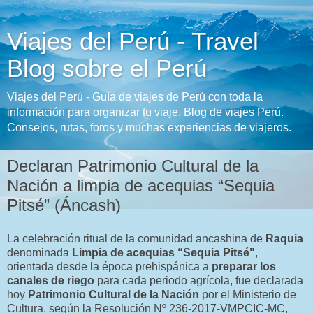
Viajes del Perú - Travel
Blog sobre el Perú
Viajes del Perú - Guía de viajes de Perú con toda la
información para organizar tu viaje. Blog de viajes Perú.
Consejos, rutas, foros y muchas experiencias de viajeros.
Declaran Patrimonio Cultural de la
Nación a limpia de acequias “Sequia
Pitsé” (Áncash)
La celebración ritual de la comunidad ancashina de
Raquia
denominada
Limpia de acequias “Sequia Pitsé"
,
orientada desde la época prehispánica a
preparar los
canales de riego
para cada periodo agrícola, fue declarada
hoy
Patrimonio Cultural de la Nación
por el Ministerio de
Cultura, según la Resolución Nº 236-2017-VMPCIC-MC,