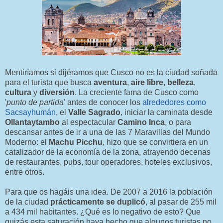
Mentiríamos si dijéramos que Cusco no es la ciudad soñada
para el turista que busca
aventura
,
aire libre
,
belleza
,
cultura
y
diversión
. La creciente fama de Cusco como
'
punto de partida
' antes de conocer los
alrededores como
Sacsayhumán
, el
Valle Sagrado
, iniciar la caminata desde
Ollantaytambo
al espectacular
Camino Inca
, o para
descansar antes de ir a una de las 7 Maravillas del Mundo
Moderno: el
Machu Picchu
, hizo que se convirtiera en un
catalizador de la economía de la zona, atrayendo decenas
de restaurantes, pubs, tour operadores, hoteles exclusivos,
entre otros.
Para que os hagáis una idea. De 2007 a 2016 la población
de la ciudad
prácticamente se duplicó
, al pasar de 255 mil
a 434 mil habitantes. ¿Qué es lo negativo de esto? Que
quizás esta saturación haya hecho que algunos turistas no