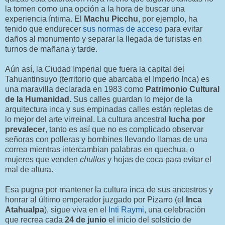
la tomen como una opción a la hora de buscar una
experiencia íntima. El
Machu Picchu
, por ejemplo, ha
tenido que endurecer
sus normas de acceso
para evitar
daños al monumento y separar la llegada de turistas en
turnos de mañana y tarde.
Aún así, la Ciudad Imperial que fuera la capital del
Tahuantinsuyo (territorio que abarcaba el Imperio Inca) es
una maravilla declarada en 1983 como
Patrimonio Cultural
de la Humanidad
. Sus calles guardan lo mejor de la
arquitectura inca y sus empinadas calles están repletas de
lo mejor del arte virreinal. La cultura ancestral
lucha por
prevalecer
, tanto es así que no es complicado observar
señoras con polleras y bombines llevando llamas de una
correa mientras intercambian palabras en quechua, o
mujeres que venden
chullos
y hojas de coca para evitar el
mal de altura.
Esa pugna por mantener la cultura inca de sus ancestros y
honrar al último emperador juzgado por Pizarro (el
Inca
Atahualpa
), sigue viva en el
Inti Raymi
, una celebración
que recrea cada
24 de junio
el inicio del solsticio de