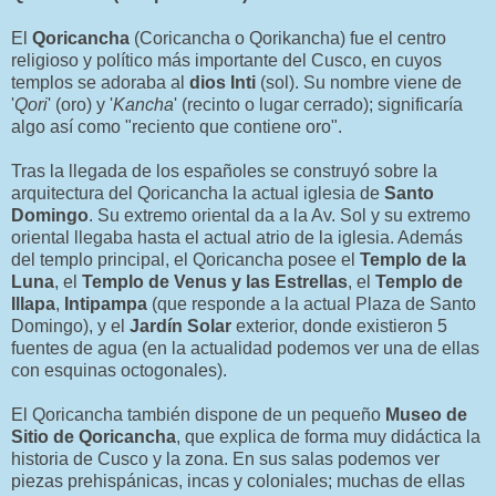
El
Qoricancha
(Coricancha o Qorikancha) fue el centro
religioso y político más importante del Cusco, en cuyos
templos se adoraba al
dios Inti
(sol). Su nombre viene de
'
Qori
' (oro) y '
Kancha
' (recinto o lugar cerrado); significaría
algo así como "reciento que contiene oro".
Tras la llegada de los españoles se construyó sobre la
arquitectura del Qoricancha la actual iglesia de
Santo
Domingo
. Su extremo oriental da a la Av. Sol y su extremo
oriental llegaba hasta el actual atrio de la iglesia. Además
del templo principal, el Qoricancha posee el
Templo de la
Luna
, el
Templo de Venus y las Estrellas
, el
Templo de
Illapa
,
Intipampa
(que responde a la actual Plaza de Santo
Domingo), y el
Jardín Solar
exterior, donde existieron 5
fuentes de agua (en la actualidad podemos ver una de ellas
con esquinas octogonales).
El Qoricancha también dispone de un pequeño
Museo de
Sitio de Qoricancha
, que explica de forma muy didáctica la
historia de Cusco y la zona. En sus salas podemos ver
piezas prehispánicas, incas y coloniales; muchas de ellas