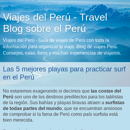
Viajes del Perú - Travel
Blog sobre el Perú
Viajes del Perú - Guía de viajes de Perú con toda la
información para organizar tu viaje. Blog de viajes Perú.
Consejos, rutas, foros y muchas experiencias de viajeros.
Las 5 mejores playas para practicar surf
en el Perú
No estaremos exagerando si decimos que
las costas del
Perú
son uno de los destinos predilectos para los tablistas
de la región. Sus bahías y playas bravas atraen a
surfistas
de todas partes del mundo
, que se encuentran ansiosos
de comprobar si la fama de Perú como país surfista está
bien merecida.