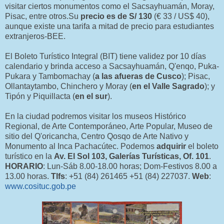
visitar ciertos monumentos como el Sacsayhuamán, Moray,
Pisac, entre otros.Su
precio es de S/ 130
(€ 33 / US$ 40),
aunque existe una tarifa a mitad de precio para estudiantes
extranjeros-BEE.
El Boleto Turístico Integral (BIT) tiene validez por 10 días
calendario y brinda acceso a Sacsayhuamán, Q'enqo, Puka-
Pukara y Tambomachay (
a las afueras de Cusco
); Pisac,
Ollantaytambo, Chinchero y Moray (
en el Valle Sagrado
); y
Tipón y Piquillacta (
en el sur
).
En la ciudad podremos visitar los museos Histórico
Regional, de Arte Contemporáneo, Arte Popular, Museo de
sitio del Q'oricancha, Centro Qosqo de Arte Nativo y
Monumento al Inca Pachacútec. Podemos
adquirir
el boleto
turístico en la
Av. El Sol 103, Galerías Turísticas, Of. 101
.
HORARIO
: Lun-Sáb 8.00-18.00 horas; Dom-Festivos 8.00 a
13.00 horas.
Tlfs
: +51 (84) 261465 +51 (84) 227037.
Web
:
www.cosituc.gob.pe