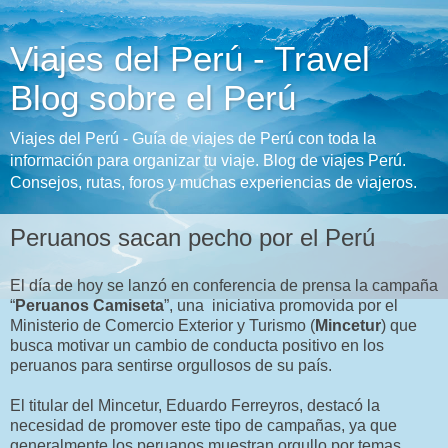
Viajes del Perú - Travel
Blog sobre el Perú
Viajes del Perú - Guía de viajes de Perú con toda la
información para organizar tu viaje. Blog de viajes Perú.
Consejos, rutas, foros y muchas experiencias de viajeros.
Peruanos sacan pecho por el Perú
El día de hoy se lanzó en conferencia de prensa la campaña
“
Peruanos Camiseta
”, una iniciativa promovida por el
Ministerio de Comercio Exterior y Turismo (
Mincetur
) que
busca motivar un cambio de conducta positivo en los
peruanos para sentirse orgullosos de su país.
El titular del Mincetur, Eduardo Ferreyros, destacó la
necesidad de promover este tipo de campañas, ya que
generalmente los peruanos muestran orgullo por temas