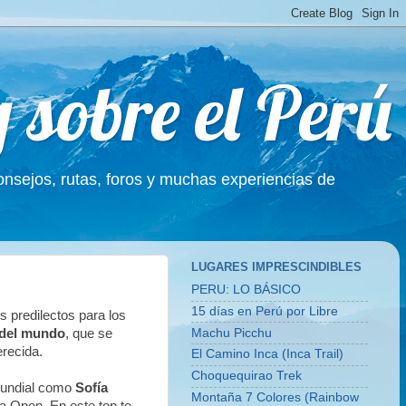
g sobre el Perú
Consejos, rutas, foros y muchas experiencias de
LUGARES IMPRESCINDIBLES
PERU: LO BÁSICO
15 días en Perú por Libre
s predilectos para los
Machu Picchu
s del mundo
, que se
recida.
El Camino Inca (Inca Trail)
Choquequirao Trek
mundial como
Sofía
Montaña 7 Colores (Rainbow