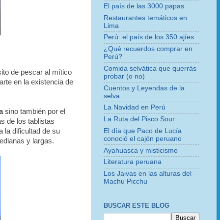
El país de las 3000 papas
Restaurantes temáticos en
Lima
Perú: el país de los 350 ajíes
¿Qué recuerdos comprar en
Perú?
Comida selvática que querrás
to de pescar al mítico
probar (o no)
arte en la existencia de
Cuentos y Leyendas de la
selva
La Navidad en Perú
a
sino también por el
La Ruta del Pisco Sour
s de los tablistas
El día que Paco de Lucía
la dificultad de su
conoció el cajón peruano
edianas y largas.
Ayahuasca y misticismo
Literatura peruana
Los Jaivas en las alturas del
Machu Picchu
BUSCAR ESTE BLOG