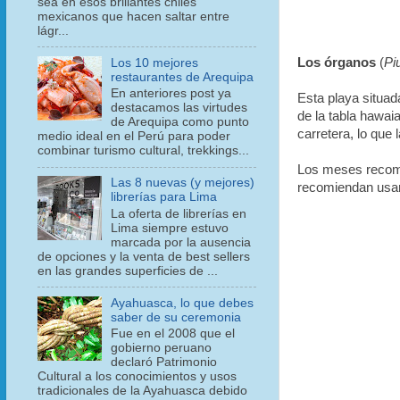
sea en esos brillantes chiles
mexicanos que hacen saltar entre
lágr...
Los órganos
(
Pi
Los 10 mejores
restaurantes de Arequipa
En anteriores post ya
Esta playa situad
destacamos las virtudes
de la tabla hawai
de Arequipa como punto
carretera, lo que 
medio ideal en el Perú para poder
combinar turismo cultural, trekkings...
Los meses recome
Las 8 nuevas (y mejores)
recomiendan usar
librerías para Lima
La oferta de librerías en
Lima siempre estuvo
marcada por la ausencia
de opciones y la venta de best sellers
en las grandes superficies de ...
Ayahuasca, lo que debes
saber de su ceremonia
Fue en el 2008 que el
gobierno peruano
declaró Patrimonio
Cultural a los conocimientos y usos
tradicionales de la Ayahuasca debido