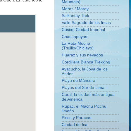
a Open. En este top te
Mountain)
Maras / Moray
Salkantay Trek
Valle Sagrado de los Incas
Cusco, Ciudad Imperial
Chachapoyas
La Ruta Moche
(Trujillo/Chiclayo)
Huaraz y sus nevados
Cordillera Blanca Trekking
Ayacucho, la Joya de los
Andes
Playa de Máncora
Playas del Sur de Lima
Caral, la ciudad más antigua
de América
Rúpac, el Machu Picchu
limeño
Pisco y Paracas
Ciudad de Ica