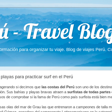
ú - Travel Blo
formación para organizar tu viaje. Blog de viajes Perú. 
playas para practicar surf en el Perú
agerando si decimos que
las costas del Perú
son uno de los destino
egión. Sus bahías y playas bravas atraen a
surfistas de todas parte
sos de comprobar si la fama de Perú como país surfista está bien me
sas olas del mar de Grau las que entrenaron a campeones de talla 