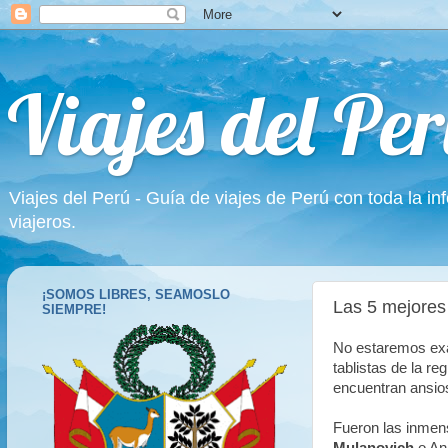
Viajes del Per
Viajes del Perú - Guía de viajes de Perú con toda la in
viajeros.
¡SOMOS LIBRES, SEAMOSLO
Las 5 mejores 
SIEMPRE!
No estaremos ex
tablistas de la r
encuentran ansio
Fueron las inmen