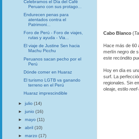
Celebramos el Día del Café
Peruano con sus protago...
Endurecen penas para
atentados contra el
Patrimoni...
Foro de Perú - Foro de viajes,
Cabo Blanco
(
Ta
rutas y ayuda - Via...
Hace más de 60
El viaje de Justine Sen hacia
Machu Picchu
merlín negro de s
este recóndito pu
Peruanos sacan pecho por el
Perú
Hoy en día es una
Dónde comer en Huaraz
surf. La perfecció
El turismo LGTB va ganando
regionales. Sin e
terreno en el Perú
oleaje, estilo
reef
Huaraz imprescindible
►
julio
(14)
►
junio
(16)
►
mayo
(11)
►
abril
(10)
►
marzo
(17)