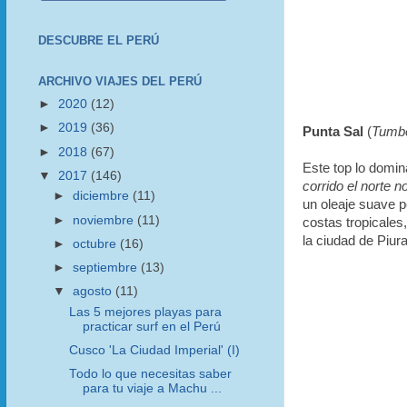
DESCUBRE EL PERÚ
ARCHIVO VIAJES DEL PERÚ
►
2020
(12)
►
2019
(36)
Punta Sal
(
Tumb
►
2018
(67)
Este top lo domi
▼
2017
(146)
corrido el norte n
►
diciembre
(11)
un oleaje suave p
►
noviembre
(11)
costas tropicales
la ciudad de Piura
►
octubre
(16)
►
septiembre
(13)
▼
agosto
(11)
Las 5 mejores playas para
practicar surf en el Perú
Cusco 'La Ciudad Imperial' (I)
Todo lo que necesitas saber
para tu viaje a Machu ...