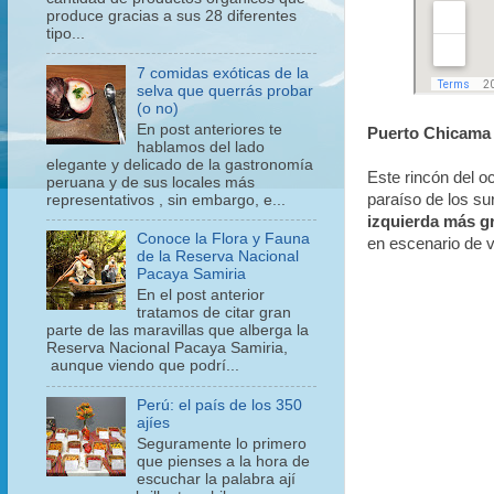
produce gracias a sus 28 diferentes
tipo...
7 comidas exóticas de la
selva que querrás probar
(o no)
En post anteriores te
Puerto Chicam
hablamos del lado
elegante y delicado de la gastronomía
Este rincón del o
peruana y de sus locales más
paraíso de los su
representativos , sin embargo, e...
izquierda más g
Conoce la Flora y Fauna
en escenario de v
de la Reserva Nacional
Pacaya Samiria
En el post anterior
tratamos de citar gran
parte de las maravillas que alberga la
Reserva Nacional Pacaya Samiria,
aunque viendo que podrí...
Perú: el país de los 350
ajíes
Seguramente lo primero
que pienses a la hora de
escuchar la palabra ají