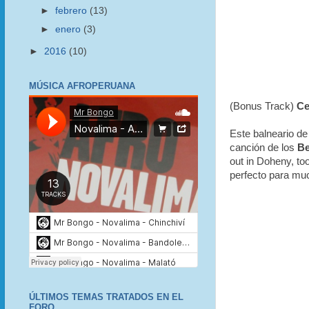
►
febrero
(13)
►
enero
(3)
►
2016
(10)
MÚSICA AFROPERUANA
(Bonus Track)
Ce
Este balneario d
canción de los
Be
out in Doheny, to
perfecto para muc
ÚLTIMOS TEMAS TRATADOS EN EL
FORO