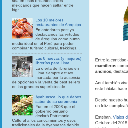
sea en esos brillantes chiles
mexicanos que hacen saltar entre
lágr...
Los 10 mejores
restaurantes de Arequipa
En anteriores post ya
destacamos las virtudes
de Arequipa como punto
medio ideal en el Perú para poder
combinar turismo cultural, trekkings...
Las 8 nuevas (y mejores)
Entre la cantidad
librerías para Lima
mamíferos
como
La oferta de librerías en
andinos
, destac
Lima siempre estuvo
marcada por la ausencia
de opciones y la venta de best sellers
Aquí también viv
en las grandes superficies de ...
este hábitat hace
Ayahuasca, lo que debes
Desde nuestro hu
saber de su ceremonia
un feliz cumplea
Fue en el 2008 que el
gobierno peruano
declaró Patrimonio
Esteban,
Viajes d
Cultural a los conocimientos y usos
Octubre del 2018
tradicionales de la Ayahuasca debido