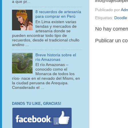
info@viajesdelpe
a que pr...
Publicado por
Adm
8 recuerdos de artesanía
para comprar en Perú
Etiquetas:
Doodle 
En Lima existen varias
tiendas y mercados de
No hay coment
artesanía donde se
pueden encontrar todo tipo de
Publicar un c
recuerdos, desde el tradicional chullo
andino ...
Breve historia sobre el
río Amazonas
El río Amazonas –
conocido como el
Monarca de todos los
ríos- nace en el nevado del Mismi, en
la ciudad peruana de Arequipa.
Considerado el ...
DANOS TU LIKE, GRACIAS!