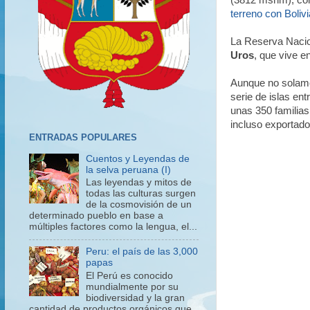
(3812 msnm), con 
terreno con Bolivi
La Reserva Nacion
Uros
, que vive e
Aunque no solamen
serie de islas en
unas 350 familias
incluso exportado
ENTRADAS POPULARES
Cuentos y Leyendas de
la selva peruana (I)
Las leyendas y mitos de
todas las culturas surgen
de la cosmovisión de un
determinado pueblo en base a
múltiples factores como la lengua, el...
Peru: el país de las 3,000
papas
El Perú es conocido
mundialmente por su
biodiversidad y la gran
cantidad de productos orgánicos que