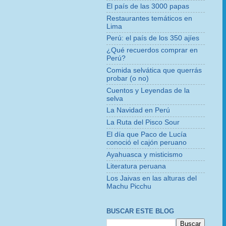
El país de las 3000 papas
Restaurantes temáticos en
Lima
Perú: el país de los 350 ajíes
¿Qué recuerdos comprar en
Perú?
Comida selvática que querrás
probar (o no)
Cuentos y Leyendas de la
selva
La Navidad en Perú
La Ruta del Pisco Sour
El día que Paco de Lucía
conoció el cajón peruano
Ayahuasca y misticismo
Literatura peruana
Los Jaivas en las alturas del
Machu Picchu
BUSCAR ESTE BLOG