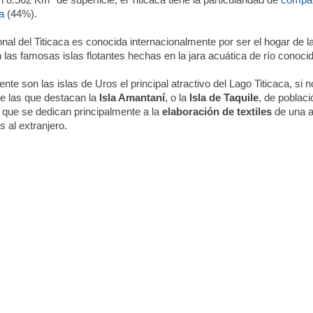
8.562 Km² de superficie, el Titicaca tiene la particularidad de
compar
a
(44%).
al del Titicaca es conocida internacionalmente por ser el hogar de l
n las famosas islas flotantes hechas en la jara acuática de río cono
te son las islas de Uros el principal atractivo del Lago Titicaca, s
tre las que destacan la
Isla Amantaní
, o la
Isla de Taquile
, de poblac
 que se dedican principalmente a la
elaboración de textiles
de una a
s al extranjero.