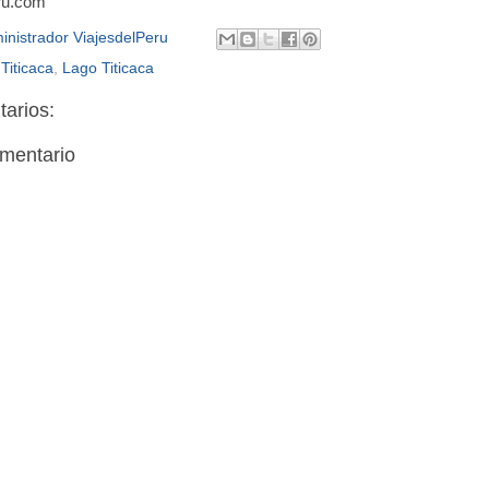
ru.com
inistrador ViajesdelPeru
Titicaca
,
Lago Titicaca
arios:
omentario