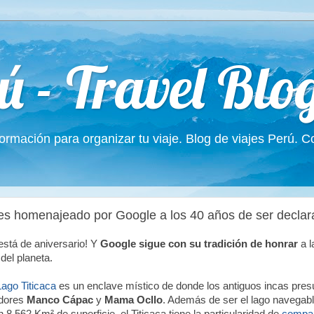
ú - Travel Blo
formación para organizar tu viaje. Blog de viajes Perú. 
 es homenajeado por Google a los 40 años de ser decla
 está de aniversario! Y
Google sigue con su tradición de honrar
a l
del planeta.
Lago Titicaca
es un enclave místico de donde los antiguos incas pres
dores
Manco Cápac
y
Mama Ocllo
. Además de ser el lago navegab