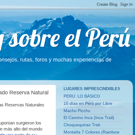
g sobre el Perú
Consejos, rutas, foros y muchas experiencias de
LUGARES IMPRESCINDIBLES
rado Reserva Natural
PERU: LO BÁSICO
15 días en Perú por Libre
as Reservas Naturales
Machu Picchu
El Camino Inca (Inca Trail)
uponían surgieron los
Choquequirao Trek
le más alto del mundo
Montaña 7 Colores (Rainbow