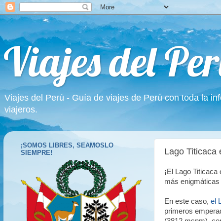
Viajes del Per
Viajes del Perú - Guía de viajes de Perú con toda la in
viajeros.
¡SOMOS LIBRES, SEAMOSLO
Lago Titicaca
SIEMPRE!
¡El Lago Titicaca
más enigmáticas 
En este caso,
el 
primeros empera