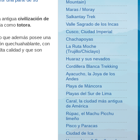
tir una parte de su
Mountain)
Maras / Moray
Salkantay Trek
a antigua
civilización de
Valle Sagrado de los Incas
cida como
totora
.
Cusco, Ciudad Imperial
i no que además posee una
Chachapoyas
ión quechuahablante, con
La Ruta Moche
lta calidad y que son
(Trujillo/Chiclayo)
Huaraz y sus nevados
Cordillera Blanca Trekking
Ayacucho, la Joya de los
Andes
Playa de Máncora
Playas del Sur de Lima
Caral, la ciudad más antigua
de América
Rúpac, el Machu Picchu
limeño
Pisco y Paracas
Ciudad de Ica