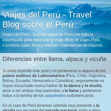
Viajes del Perú - Travel
Blog sobre el Perú
Viajes del Perú - Guía de viajes de Perú con toda la
información para organizar tu viaje. Blog de viajes Perú.
Consejos, rutas, foros y muchas experiencias de viajeros.
Diferencias entre llama, alpaca y vicuña
Si estás leyendo este post y no perteneces a alguno de los
países andinos de Latinoamérica
(Perú, Chile, Argentina,
Boliva, Ecuador, Venezuela o Colombia), seguramente no
hayas escuchado nunca hablar de
la alpaca y la vicuña
,
pese a ser ambas muy parecidas a
la llama
y pertenecer
todas a la familia de los
auquénidos
sudamericanos.
En el caso de Perú tenemos además muy presente a
la
vicuña
por ser parte del
escudo nacional
, junto a otros