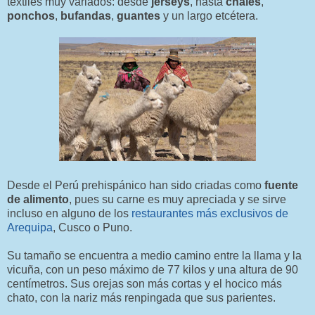
textiles muy variados: desde
jerseys
, hasta
chales
,
ponchos
,
bufandas
,
guantes
y un largo etcétera.
Desde el Perú prehispánico han sido criadas como
fuente
de alimento
, pues su carne es muy apreciada y se sirve
incluso en alguno de los
restaurantes más exclusivos de
Arequipa
, Cusco o Puno.
Su tamaño se encuentra a medio camino entre la llama y la
vicuña, con un peso máximo de 77 kilos y una altura de 90
centímetros. Sus orejas son más cortas y el hocico más
chato, con la nariz más renpingada que sus parientes.