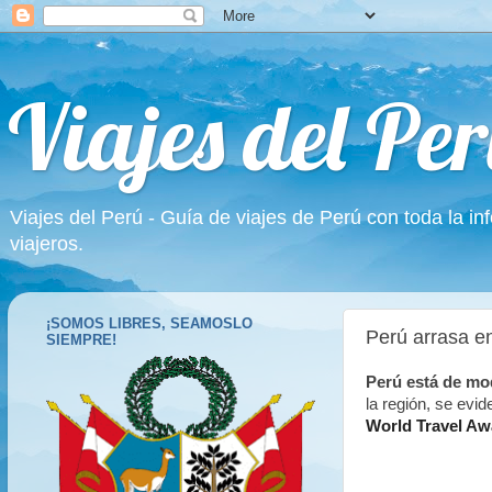
Viajes del Per
Viajes del Perú - Guía de viajes de Perú con toda la in
viajeros.
¡SOMOS LIBRES, SEAMOSLO
Perú arrasa e
SIEMPRE!
Perú está de mo
la región, se evid
World Travel Aw