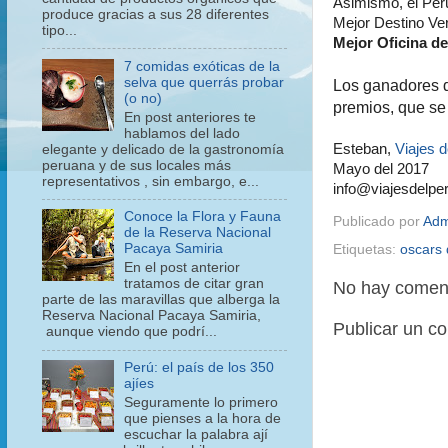
Asimismo, el Pe
produce gracias a sus 28 diferentes
Mejor Destino Ver
tipo...
Mejor Oficina d
7 comidas exóticas de la
selva que querrás probar
Los ganadores d
(o no)
premios, que se 
En post anteriores te
hablamos del lado
Esteban,
Viajes d
elegante y delicado de la gastronomía
peruana y de sus locales más
Mayo del 2017
representativos , sin embargo, e...
info@viajesdelpe
Conoce la Flora y Fauna
Publicado por
Adm
de la Reserva Nacional
Pacaya Samiria
Etiquetas:
oscars 
En el post anterior
tratamos de citar gran
No hay coment
parte de las maravillas que alberga la
Reserva Nacional Pacaya Samiria,
Publicar un c
aunque viendo que podrí...
Perú: el país de los 350
ajíes
Seguramente lo primero
que pienses a la hora de
escuchar la palabra ají