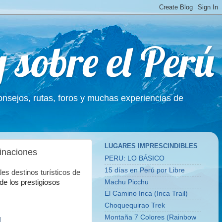
g sobre el Perú
Consejos, rutas, foros y muchas experiencias de
LUGARES IMPRESCINDIBLES
inaciones
PERU: LO BÁSICO
15 días en Perú por Libre
les destinos turísticos de
Machu Picchu
de los prestigiosos
El Camino Inca (Inca Trail)
Choquequirao Trek
Montaña 7 Colores (Rainbow