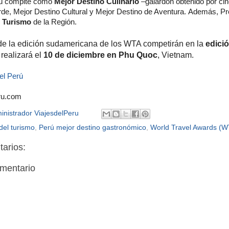
rú compite como
Mejor Destino Culinario
–galardón obtenido por ci
de, Mejor Destino Cultural y Mejor Destino de Aventura.
Además, Pr
e Turismo
de la Región.
e la edición sudamericana de los WTA competirán en la
edici
realizará el
10 de diciembre en Phu Quoc
, Vietnam.
el Perú
ru.com
inistrador ViajesdelPeru
del turismo
,
Perú mejor destino gastronómico
,
World Travel Awards (W
arios:
omentario