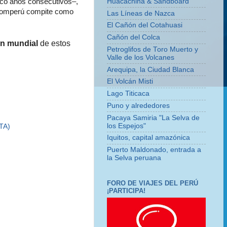
Huacachina & Sandboard
nco años consecutivos–,
omperú compite como
Las Líneas de Nazca
El Cañón del Cotahuasi
Cañón del Colca
ón mundial
de estos
Petroglifos de Toro Muerto y
Valle de los Volcanes
Arequipa, la Ciudad Blanca
El Volcán Misti
Lago Titicaca
Puno y alrededores
Pacaya Samiria "La Selva de
los Espejos"
TA)
Iquitos, capital amazónica
Puerto Maldonado, entrada a
la Selva peruana
FORO DE VIAJES DEL PERÚ
¡PARTICIPA!