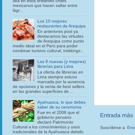
sea en esos brillantes chiles
mexicanos que hacen saltar entre
lágr...
Los 10 mejores
restaurantes de Arequipa
En anteriores post ya
destacamos las virtudes
de Arequipa como punto
medio ideal en el Perú para poder
combinar turismo cultural, trekkings...
Las 8 nuevas (y mejores)
librerías para Lima
La oferta de librerías en
Lima siempre estuvo
marcada por la ausencia
de opciones y la venta de best sellers
en las grandes superficies de ...
Ayahuasca, lo que debes
saber de su ceremonia
Fue en el 2008 que el
Entrada más 
gobierno peruano
declaró Patrimonio
Cultural a los conocimientos y usos
Suscribirse a:
Env
tradicionales de la Ayahuasca debido