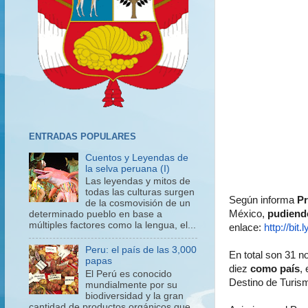
ENTRADAS POPULARES
Cuentos y Leyendas de
la selva peruana (I)
Las leyendas y mitos de
todas las culturas surgen
Según informa
P
de la cosmovisión de un
México,
pudiendo
determinado pueblo en base a
múltiples factores como la lengua, el...
enlace:
http://bit
Peru: el país de las 3,000
En total son 31 
papas
diez
como país
,
El Perú es conocido
Destino de Turis
mundialmente por su
biodiversidad y la gran
cantidad de productos orgánicos que