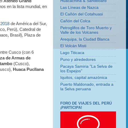
Huacachina & Sandboard
el
Ateneo Grand
s en la lista mundial, en
Las Líneas de Nazca
El Cañón del Cotahuasi
Cañón del Colca
o 2018
de América del Sur,
Petroglifos de Toro Muerto y
o, Perú), Catedral de
Valle de los Volcanes
aos, Brasil), Plaza de
Arequipa, la Ciudad Blanca
El Volcán Misti
 entre Cusco (con 6
Lago Titicaca
aza de Armas de
Puno y alrededores
ytambo
(Cusco),
Pacaya Samiria "La Selva de
usco),
Huaca Pucllana
los Espejos"
Iquitos, capital amazónica
Puerto Maldonado, entrada a
la Selva peruana
FORO DE VIAJES DEL PERÚ
¡PARTICIPA!