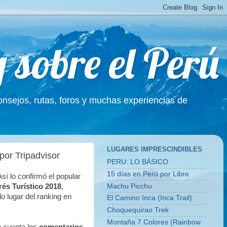
g sobre el Perú
Consejos, rutas, foros y muchas experiencias de
LUGARES IMPRESCINDIBLES
or Tripadvisor
PERU: LO BÁSICO
15 días en Perú por Libre
sí lo confirmó el popular
Machu Picchu
erés Turístico 2018
,
 lugar del ranking en
El Camino Inca (Inca Trail)
Choquequirao Trek
Montaña 7 Colores (Rainbow