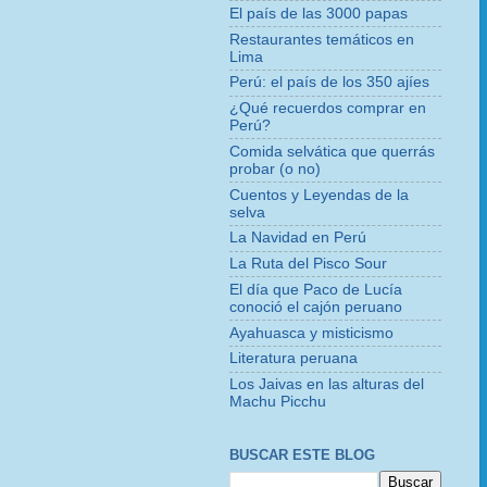
El país de las 3000 papas
Restaurantes temáticos en
Lima
Perú: el país de los 350 ajíes
¿Qué recuerdos comprar en
Perú?
Comida selvática que querrás
probar (o no)
Cuentos y Leyendas de la
selva
La Navidad en Perú
La Ruta del Pisco Sour
El día que Paco de Lucía
conoció el cajón peruano
Ayahuasca y misticismo
Literatura peruana
Los Jaivas en las alturas del
Machu Picchu
BUSCAR ESTE BLOG