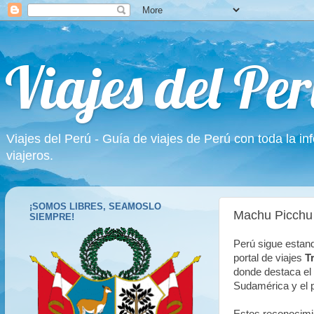
Viajes del Per
Viajes del Perú - Guía de viajes de Perú con toda la in
viajeros.
¡SOMOS LIBRES, SEAMOSLO
Machu Picchu 
SIEMPRE!
Perú sigue estan
portal de viajes
T
donde destaca el
Sudamérica y el p