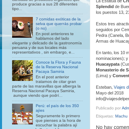
La Estatua de
Cr
produce gracias a sus 28 diferentes
Splendid
de Buen
tipo...
los puestos 13, 2
7 comidas exóticas de la
selva que querrás probar
Estos tres atractiv
(o no)
seguidos por Cem
En post anteriores te
Pedra (Canela, Br
hablamos del lado
Armas de Huacayp
elegante y delicado de la gastronomía
peruana y de sus locales más
representativos , sin embargo, e...
En tanto, los 10 
nominaciones); y
Conoce la Flora y Fauna
Huacaypata
(Cus
de la Reserva Nacional
Monasterio de S
Pacaya Samiria
(Lima) y
Convent
En el post anterior
tratamos de citar gran
parte de las maravillas que alberga la
Esteban,
Viajes d
Reserva Nacional Pacaya Samiria,
Mayo del 2018
aunque viendo que podrí...
info@viajesdelpe
Perú: el país de los 350
Publicado por
Adm
ajíes
Seguramente lo primero
Etiquetas:
Machu 
que pienses a la hora de
escuchar la palabra ají
No hay coment