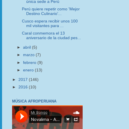
única sede a Perú
Perú quiere repetir como 'Mejor
Destino Culinario'...
Cusco espera recibir unos 100
mil visitantes para ...
Caral conmemora el 13
aniversario de la ciudad pes...
►
abril
(5)
►
marzo
(7)
►
febrero
(9)
►
enero
(13)
►
2017
(146)
►
2016
(10)
MÚSICA AFROPERUANA