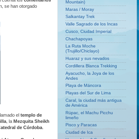
n cuenta los
comentarios
Mountain)
ón, se han otorgado
Maras / Moray
Salkantay Trek
Valle Sagrado de los Incas
Cusco, Ciudad Imperial
Chachapoyas
La Ruta Moche
(Trujillo/Chiclayo)
Huaraz y sus nevados
Cordillera Blanca Trekking
Ayacucho, la Joya de los
Andes
Playa de Máncora
Playas del Sur de Lima
Caral, la ciudad más antigua
de América
Rúpac, el Machu Picchu
clamado el
templo de
limeño
lla
, la
Mezquita Sheikh
Pisco y Paracas
atedral de Córdoba
.
Ciudad de Ica