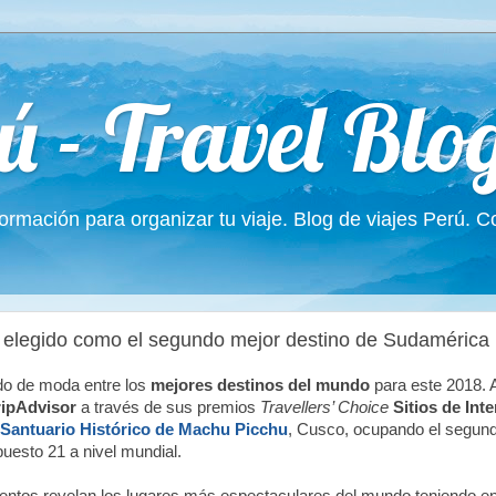
ú - Travel Blo
formación para organizar tu viaje. Blog de viajes Perú. 
elegido como el segundo mejor destino de Sudamérica p
do de moda entre los
mejores destinos del mundo
para este 2018. A
ripAdvisor
a través de sus premios
Travellers’ Choice
Sitios de Int
Santuario Histórico de Machu Picchu
, Cusco, ocupando el segundo
uesto 21 a nivel mundial.