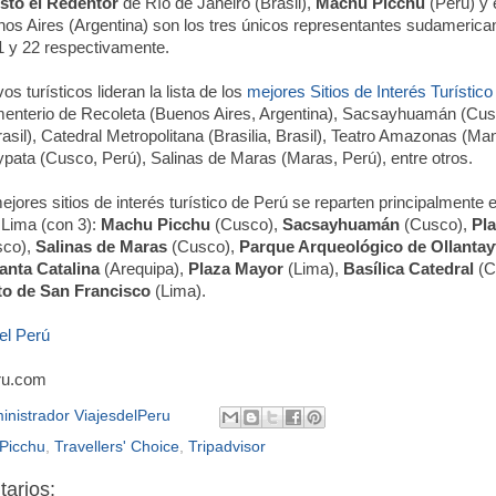
isto el Redentor
de Río de Janeiro (Brasil),
Machu Picchu
(Perú) y 
os Aires (Argentina) son los tres únicos representantes sudamericano
1 y 22 respectivamente.
os turísticos lideran la lista de los
mejores Sitios de Interés Turístic
enterio de Recoleta (Buenos Aires, Argentina), Sacsayhuamán (Cusc
asil), Catedral Metropolitana (Brasilia, Brasil), Teatro Amazonas (Man
ata (Cusco, Perú), Salinas de Maras (Maras, Perú), entre otros.
mejores sitios de interés turístico de Perú se reparten principalmente
 Lima (con 3):
Machu Picchu
(Cusco),
Sacsayhuamán
(Cusco),
Pl
co),
Salinas de Maras
(Cusco),
Parque Arqueológico de Ollanta
anta Catalina
(Arequipa),
Plaza Mayor
(Lima),
Basílica Catedral
(C
o de San Francisco
(Lima).
el Perú
ru.com
inistrador ViajesdelPeru
Picchu
,
Travellers' Choice
,
Tripadvisor
arios: