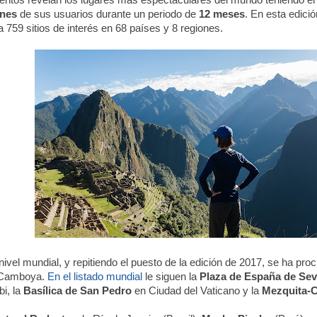
entos revelan los lugares más espectaculares del mundo teniendo e
ones
de sus usuarios durante un periodo de
12 meses
. En esta edici
 759 sitios de interés en 68 países y 8 regiones.
vel mundial, y repitiendo el puesto de la edición de 2017, se ha pro
 Camboya.
En el listado mundial
le siguen la
Plaza de España de Sevi
i, la
Basílica de San Pedro
en Ciudad del Vaticano y la
Mezquita-C