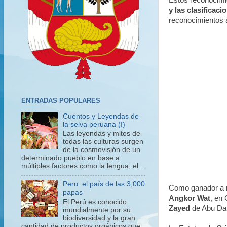
Estos reconocimi
y las clasificaci
reconocimientos a
ENTRADAS POPULARES
Cuentos y Leyendas de
la selva peruana (I)
Las leyendas y mitos de
todas las culturas surgen
de la cosmovisión de un
determinado pueblo en base a
múltiples factores como la lengua, el...
Peru: el país de las 3,000
Como ganador a ni
papas
Angkor Wat
, en
El Perú es conocido
Zayed
de Abu Dab
mundialmente por su
biodiversidad y la gran
cantidad de productos orgánicos que