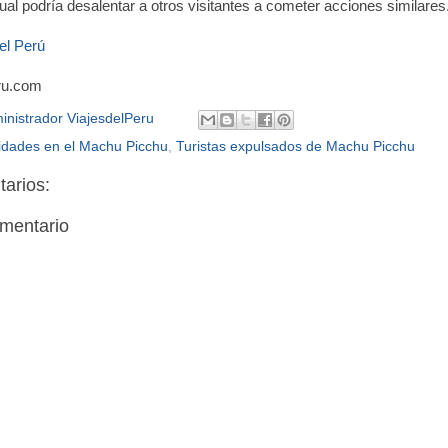
cual podría desalentar a otros visitantes a cometer acciones similares
el Perú
ru.com
inistrador ViajesdelPeru
idades en el Machu Picchu
,
Turistas expulsados de Machu Picchu
arios:
omentario