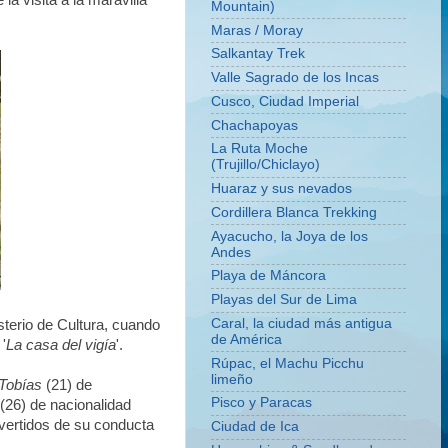
a visita a la maravilla
Mountain)
Maras / Moray
Salkantay Trek
Valle Sagrado de los Incas
Cusco, Ciudad Imperial
Chachapoyas
La Ruta Moche
(Trujillo/Chiclayo)
Huaraz y sus nevados
Cordillera Blanca Trekking
Ayacucho, la Joya de los
Andes
Playa de Máncora
Playas del Sur de Lima
Caral, la ciudad más antigua
terio de Cultura, cuando
de América
'
La casa del vigía
'.
Rúpac, el Machu Picchu
limeño
Tobías
(21) de
Pisco y Paracas
(26) de nacionalidad
vertidos de su conducta
Ciudad de Ica