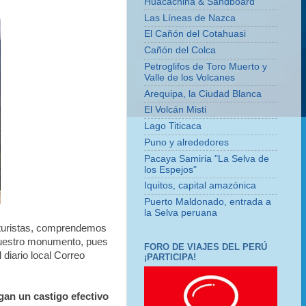
Huacachina & Sandboard
Las Líneas de Nazca
El Cañón del Cotahuasi
Cañón del Colca
Petroglifos de Toro Muerto y
Valle de los Volcanes
Arequipa, la Ciudad Blanca
El Volcán Misti
Lago Titicaca
Puno y alrededores
Pacaya Samiria "La Selva de
los Espejos"
Iquitos, capital amazónica
Puerto Maldonado, entrada a
la Selva peruana
 turistas, comprendemos
nuestro monumento, pues
FORO DE VIAJES DEL PERÚ
 diario local Correo
¡PARTICIPA!
gan un castigo
efectivo