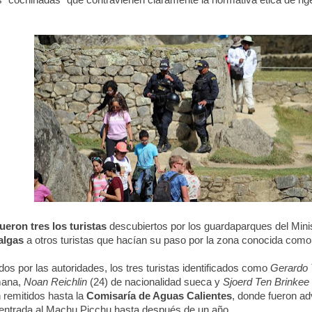
s "cochinadas" que contravienen claramente la normativa ética de rige l
fueron tres los turistas
descubiertos por los guardaparques del Minis
algas
a otros turistas que hacían su paso por la zona conocida como 
dos por las autoridades, los tres turistas identificados como
Gerardo 
mana,
Noan Reichlin
(24) de nacionalidad sueca y
Sjoerd Ten Brinkee
 remitidos hasta la
Comisaría de Aguas Calientes
, donde fueron ad
a entrada al Machu Picchu hasta después de un año.