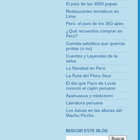
El país de las 3000 papas
Restaurantes temáticos en
Lima
Perú: el país de los 350 ajíes
¿Qué recuerdos comprar en
Perú?
Comida selvática que querrás
probar (o no)
Cuentos y Leyendas de la
selva
La Navidad en Perú
La Ruta del Pisco Sour
El día que Paco de Lucía
conoció el cajón peruano
Ayahuasca y misticismo
Literatura peruana
Los Jaivas en las alturas del
Machu Picchu
BUSCAR ESTE BLOG