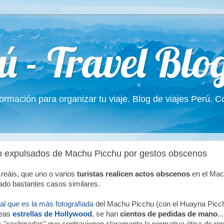
ú - Travel Blo
formación para organizar tu viaje. Blog de viajes Perú. 
on expulsados de Machu Picchu por gestos obscenos
reáis, que uno o varios
turistas realicen actos obscenos
en el Mac
ado bastantes casos similares.
al que es la más fotografiada
del Machu Picchu (con el Huayna Picch
neas
estrellas de Hollywood
, se han
cientos de pedidas de mano
..