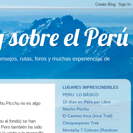
g sobre el Perú
Consejos, rutas, foros y muchas experiencias de
LUGARES IMPRESCINDIBLES
PERU: LO BÁSICO
15 días en Perú por Libre
hu Picchu no es algo
Machu Picchu
El Camino Inca (Inca Trail)
u al fondo) se han
Choquequirao Trek
. Pero también ha sido
Montaña 7 Colores (Rainbow