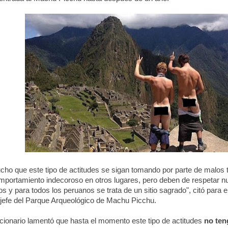
o que este tipo de actitudes se sigan tomando por parte de malos
mportamiento indecoroso en otros lugares, pero deben de respetar 
 y para todos los peruanos se trata de un sitio sagrado", citó para el
 jefe del Parque Arqueológico de Machu Picchu.
cionario lamentó que hasta el momento este tipo de actitudes
no ten