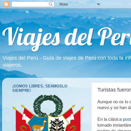
Viajes del Per
Viajes del Perú - Guía de viajes de Perú con toda la in
viajeros.
¡SOMOS LIBRES, SEAMOSLO
Turistas fuer
SIEMPRE!
Aunque no os lo c
nuevo y se han d
En la clásica
post
tomado instantá