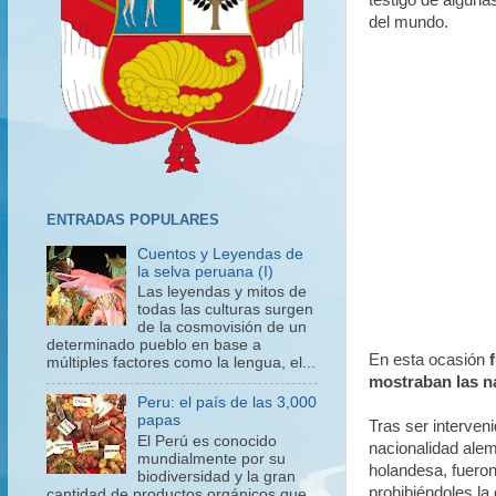
testigo de alguna
del mundo.
ENTRADAS POPULARES
Cuentos y Leyendas de
la selva peruana (I)
Las leyendas y mitos de
todas las culturas surgen
de la cosmovisión de un
determinado pueblo en base a
En esta ocasión
múltiples factores como la lengua, el...
mostraban las n
Peru: el país de las 3,000
papas
Tras ser interveni
El Perú es conocido
nacionalidad ale
mundialmente por su
holandesa, fueron
biodiversidad y la gran
prohibiéndoles l
cantidad de productos orgánicos que