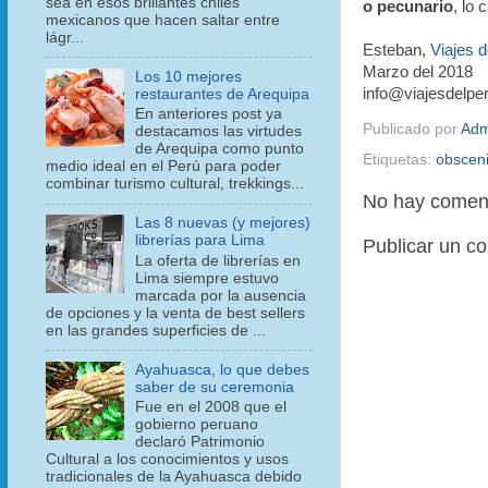
sea en esos brillantes chiles
o pecunario
, lo 
mexicanos que hacen saltar entre
lágr...
Esteban,
Viajes d
Marzo del 2018
Los 10 mejores
info@viajesdelpe
restaurantes de Arequipa
En anteriores post ya
Publicado por
Adm
destacamos las virtudes
de Arequipa como punto
Etiquetas:
obscen
medio ideal en el Perú para poder
combinar turismo cultural, trekkings...
No hay coment
Las 8 nuevas (y mejores)
librerías para Lima
Publicar un c
La oferta de librerías en
Lima siempre estuvo
marcada por la ausencia
de opciones y la venta de best sellers
en las grandes superficies de ...
Ayahuasca, lo que debes
saber de su ceremonia
Fue en el 2008 que el
gobierno peruano
declaró Patrimonio
Cultural a los conocimientos y usos
tradicionales de la Ayahuasca debido