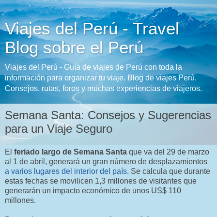
Viajes del Perú - Travel
Blog sobre el Perú
Viajes del Perú - Guía de viajes de Perú con toda la
información para organizar tu viaje. Blog de viajes Perú.
Consejos, rutas, foros y muchas experiencias de viajeros.
Semana Santa: Consejos y Sugerencias
para un Viaje Seguro
El
feriado largo de Semana Santa
que va del 29 de marzo
al 1 de abril, generará un gran número de desplazamientos
a varios lugares del interior del país
. Se calcula que durante
estas fechas se movilicen 1,3 millones de visitantes que
generarán un impacto económico de unos US$ 110
millones.