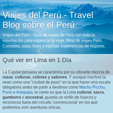
Viajes del Perú - Travel
Blog sobre el Perú
Viajes del Perú - Guía de viajes de Perú con toda la
información para organizar tu viaje. Blog de viajes Perú.
Consejos, rutas, foros y muchas experiencias de viajeros.
Qué ver en Lima en 1 Día
La Capital peruana se caracteriza por su vibrante mezcla de
razas
,
culturas
,
colores y sabores
. Y aunque muchos la
vean como una “ciudad de paso” en la que hacer una escala
obligatoria antes de partir a destinos como
Machu Picchu
,
Puno
o
Arequipa
, lo cierto es que la Lima
cultural
,
sacra
,
gamberra
o
ancestral
, guarda un sinfín de huecos y
recovecos fuera del circuito 'convencional' en los que
podremos vivir aventuras únicas.