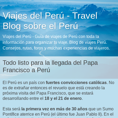
Viajes del Perú - Travel
Blog sobre el Perú
Viajes del Perú - Guía de viajes de Perú con toda la
información para organizar tu viaje. Blog de viajes Perú.
Consejos, rutas, foros y muchas experiencias de viajeros.
Todo listo para la llegada del Papa
Francisco a Perú
El Perú es un país con
fuertes convicciones católicas
. No
es de extrañar entonces el revuelo que está creando la
próxima visita del Papa Francisco, que se estará
desarrollando entre el
18 y el 21 de enero
.
Esta será
la primera vez en más de 30 años
que un Sumo
Pontífice aterrice en Perú (el último fue Juan Pablo II). En el