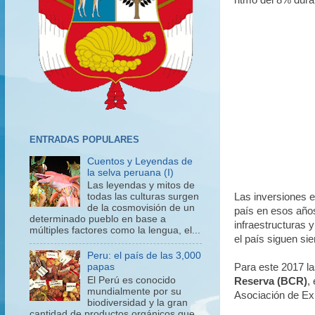
ritmo del 8% dura
ENTRADAS POPULARES
Cuentos y Leyendas de
la selva peruana (I)
Las leyendas y mitos de
Las inversiones e
todas las culturas surgen
de la cosmovisión de un
país en esos año
determinado pueblo en base a
infraestructuras 
múltiples factores como la lengua, el...
el país siguen s
Peru: el país de las 3,000
Para este 2017
l
papas
El Perú es conocido
Reserva (BCR)
,
mundialmente por su
Asociación de Exp
biodiversidad y la gran
cantidad de productos orgánicos que