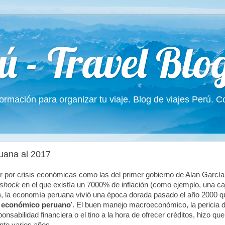
ú - Travel Blo
formación para organizar tu viaje. Blog de viajes Perú. 
uana al 2017
 por crisis económicas como las del primer gobierno de Alan García
ishock
en el que existía un 7000% de inflación (como ejemplo, una ca
il), la economía peruana vivió una época dorada pasado el año 2000
o económico peruano
'. El buen manejo macroeconómico, la pericia 
nsabilidad financiera o el tino a la hora de ofrecer créditos, hizo que