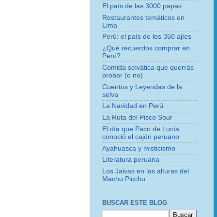
El país de las 3000 papas
Restaurantes temáticos en
Lima
Perú: el país de los 350 ajíes
¿Qué recuerdos comprar en
Perú?
Comida selvática que querrás
probar (o no)
Cuentos y Leyendas de la
selva
La Navidad en Perú
La Ruta del Pisco Sour
El día que Paco de Lucía
conoció el cajón peruano
Ayahuasca y misticismo
Literatura peruana
Los Jaivas en las alturas del
Machu Picchu
BUSCAR ESTE BLOG