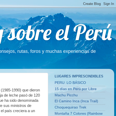
g sobre el Perú
Consejos, rutas, foros y muchas experiencias de
LUGARES IMPRESCINDIBLES
PERU: LO BÁSICO
15 días en Perú por Libre
 (1985-1990) que dieron
Machu Picchu
ja de leche pasó de 120
 que ha sido denominada
El Camino Inca (Inca Trail)
de sus ministros de
Choquequirao Trek
 el país creciera a un
Montaña 7 Colores (Rainbow