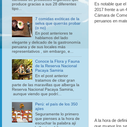
Es notable que e
produce gracias a sus 28 diferentes
tipo...
2017 frente a un 
Cámara de Comer
7 comidas exóticas de la
peruanos en mater
selva que querrás probar
(o no)
En post anteriores te
hablamos del lado
elegante y delicado de la gastronomía
peruana y de sus locales más
representativos , sin embargo, e...
Conoce la Flora y Fauna
de la Reserva Nacional
Pacaya Samiria
En el post anterior
tratamos de citar gran
parte de las maravillas que alberga la
Reserva Nacional Pacaya Samiria,
aunque viendo que podrí...
Perú: el país de los 350
ajíes
Seguramente lo primero
que pienses a la hora de
A la hora de defi
escuchar la palabra ají
que mueve los sec