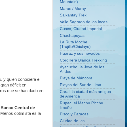
Mountain)
Maras / Moray
Salkantay Trek
Valle Sagrado de los Incas
Cusco, Ciudad Imperial
Chachapoyas
La Ruta Moche
(Trujillo/Chiclayo)
Huaraz y sus nevados
Cordillera Blanca Trekking
Ayacucho, la Joya de los
Andes
Playa de Máncora
ú, y quien conociera el
gran déficit en
Playas del Sur de Lima
ogros que se han dado en
Caral, la ciudad más antigua
de América
Rúpac, el Machu Picchu
limeño
l
Banco Central de
 Menos optimista es la
Pisco y Paracas
Ciudad de Ica