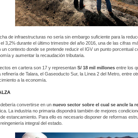
recha de infraestructuras no sería sin embargo suficiente para la reducci
el 3,2% durante el último trimestre del año 2016, una de las cifras má
n un contexto donde se pretende reducir el IGV un punto porcentual co
nomía y aumentar la recaudación tributaria.
ectos en cartera son 17 y representan
S/ 18 mil millones
entre los 
 la refinería de Talara, el Gaseoducto Sur, la Línea 2 del Metro, entre 
cimiento a la economía.
ALZA
n
debería convertirse en un
nuevo sector sobre el cual se ancle la 
ca. La industria no primaria dispondrá también de mejores condicion
de estancamiento.
Para ello es necesario disponer de reformas estr
reingeniería integral del estado.