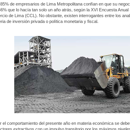
l 85% de empresarios de Lima Metropolitana confían en que su nego
46% que lo hacía tan solo un año atrás, según la XVI Encuesta Anual 
cio de Lima (CCL).
No obstante, existen interrogantes entre los an
ia de inversión privada o política monetaria y fiscal.
nir el comportamiento del presente año en materia económica se debe 
tores extractivos con un impulso transitorio por los máximos nivele