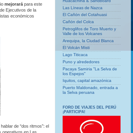
Huacachina & Sandboard
cio
mejorará
para este
Las Líneas de Nazca
de Ejecutivos de la
El Cañón del Cotahuasi
alistas económicos
Cañón del Colca
Petroglifos de Toro Muerto y
Valle de los Volcanes
Arequipa, la Ciudad Blanca
El Volcán Misti
Lago Titicaca
Puno y alrededores
Pacaya Samiria "La Selva de
los Espejos"
Iquitos, capital amazónica
Puerto Maldonado, entrada a
la Selva peruana
FORO DE VIAJES DEL PERÚ
¡PARTICIPA!
hablar de “dos ritmos”: el
s operativos en Las