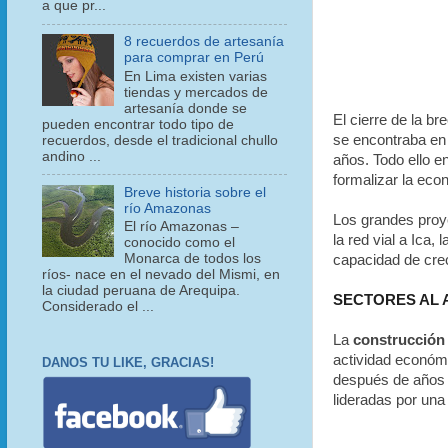
a que pr...
8 recuerdos de artesanía
para comprar en Perú
En Lima existen varias
tiendas y mercados de
artesanía donde se
E
l cierre de la b
pueden encontrar todo tipo de
se encontraba en 
recuerdos, desde el tradicional chullo
andino ...
años. Todo ello e
formalizar la eco
Breve historia sobre el
río Amazonas
Los grandes proy
El río Amazonas –
la red vial a Ica,
conocido como el
Monarca de todos los
capacidad de cre
ríos- nace en el nevado del Mismi, en
la ciudad peruana de Arequipa.
SECTORES AL 
Considerado el ...
La
construcció
actividad económi
DANOS TU LIKE, GRACIAS!
después de años 
lideradas por una 