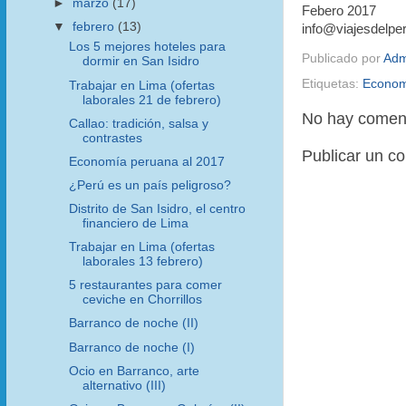
►
marzo
(17)
Febero 2017
▼
febrero
(13)
info@viajesdelpe
Los 5 mejores hoteles para
Publicado por
Adm
dormir en San Isidro
Etiquetas:
Econom
Trabajar en Lima (ofertas
laborales 21 de febrero)
No hay coment
Callao: tradición, salsa y
contrastes
Publicar un c
Economía peruana al 2017
¿Perú es un país peligroso?
Distrito de San Isidro, el centro
financiero de Lima
Trabajar en Lima (ofertas
laborales 13 febrero)
5 restaurantes para comer
ceviche en Chorrillos
Barranco de noche (II)
Barranco de noche (I)
Ocio en Barranco, arte
alternativo (III)