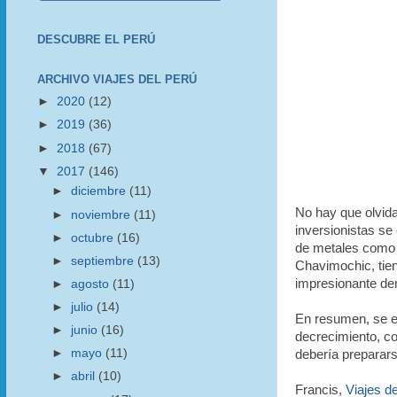
DESCUBRE EL PERÚ
ARCHIVO VIAJES DEL PERÚ
►
2020
(12)
►
2019
(36)
►
2018
(67)
▼
2017
(146)
►
diciembre
(11)
No hay que olvida
►
noviembre
(11)
inversionistas se
►
octubre
(16)
de metales como 
►
septiembre
(13)
Chavimochic, tien
impresionante d
►
agosto
(11)
►
julio
(14)
En resumen, se es
►
junio
(16)
decrecimiento, co
►
mayo
(11)
debería preparars
►
abril
(10)
Francis,
Viajes d