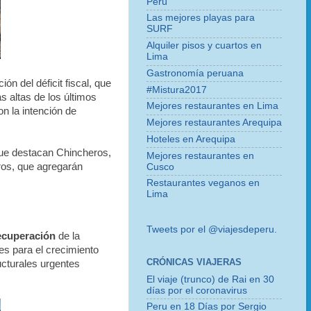
Perú
Las mejores playas para
SURF
Alquiler pisos y cuartos en
Lima
Gastronomía peruana
ón del déficit fiscal, que
#Mistura2017
s altas de los últimos
Mejores restaurantes en Lima
n la intención de
Mejores restaurantes Arequipa
Hoteles en Arequipa
que destacan Chincheros,
Mejores restaurantes en
otros, que agregarán
Cusco
Restaurantes veganos en
Lima
Tweets por el @viajesdeperu.
recuperación
de la
es para el crecimiento
CRÓNICAS VIAJERAS
ucturales urgentes
El viaje (trunco) de Rai en 30
días por el coronavirus
Peru en 18 Días por Sergio