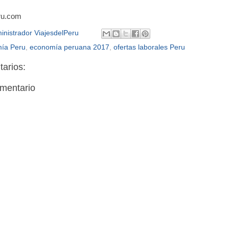
ru.com
inistrador ViajesdelPeru
ía Peru
,
economía peruana 2017
,
ofertas laborales Peru
arios:
omentario