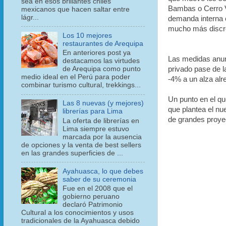
sea en esos brillantes chiles
Bambas o Cerro Ve
mexicanos que hacen saltar entre
lágr...
demanda interna 
mucho más discr
Los 10 mejores
restaurantes de Arequipa
En anteriores post ya
Las medidas anun
destacamos las virtudes
privado pase de l
de Arequipa como punto
medio ideal en el Perú para poder
-4% a un alza alr
combinar turismo cultural, trekkings...
Un punto en el q
Las 8 nuevas (y mejores)
que plantea el n
librerías para Lima
de grandes proyec
La oferta de librerías en
Lima siempre estuvo
marcada por la ausencia
de opciones y la venta de best sellers
en las grandes superficies de ...
Ayahuasca, lo que debes
saber de su ceremonia
Fue en el 2008 que el
gobierno peruano
declaró Patrimonio
Cultural a los conocimientos y usos
tradicionales de la Ayahuasca debido