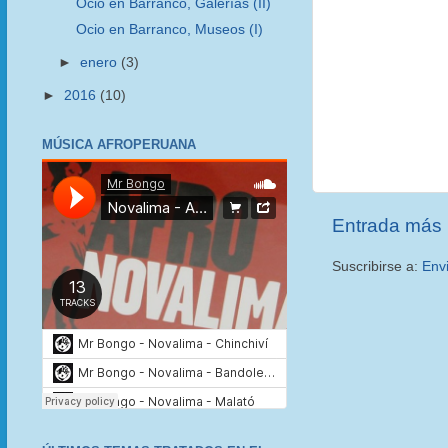
Ocio en Barranco, Galerías (II)
Ocio en Barranco, Museos (I)
►
enero
(3)
►
2016
(10)
MÚSICA AFROPERUANA
Entrada más 
Suscribirse a:
Env