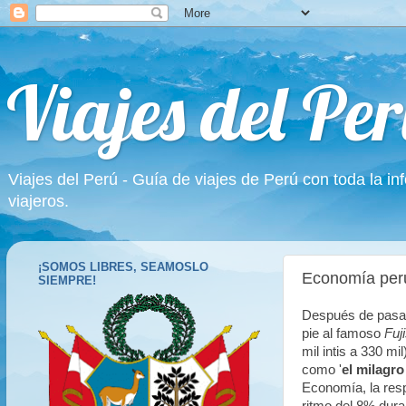
Viajes del Per
Viajes del Perú - Guía de viajes de Perú con toda la in
viajeros.
¡SOMOS LIBRES, SEAMOSLO
Economía per
SIEMPRE!
Después de pasar
pie al famoso
Fuj
mil intis a 330 m
como '
el milagr
Economía, la respo