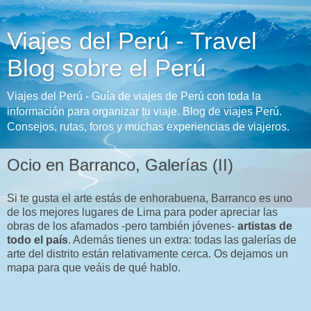
Viajes del Perú - Travel
Blog sobre el Perú
Viajes del Perú - Guía de viajes de Perú con toda la
información para organizar tu viaje. Blog de viajes Perú.
Consejos, rutas, foros y muchas experiencias de viajeros.
Ocio en Barranco, Galerías (II)
Si te gusta el arte estás de enhorabuena, Barranco es uno
de los mejores lugares de Lima para poder apreciar las
obras de los afamados -pero también jóvenes-
artistas de
todo el país
. Además tienes un extra: todas las galerías de
arte del distrito están relativamente cerca. Os dejamos un
mapa para que veáis de qué hablo.