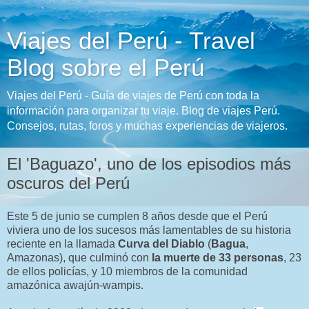
Viajes del Perú - Travel
Blog sobre el Perú
Viajes del Perú - Guía de viajes de Perú con toda la
información para organizar tu viaje. Blog de viajes Perú.
Consejos, rutas, foros y muchas experiencias de viajeros.
El 'Baguazo', uno de los episodios más
oscuros del Perú
Este 5 de junio se cumplen 8 años desde que el Perú
viviera uno de los sucesos más lamentables de su historia
reciente en la llamada
Curva del Diablo
(
Bagua
,
Amazonas), que culminó con
la muerte de 33 personas
, 23
de ellos policías, y 10 miembros de la comunidad
amazónica awajún-wampis.