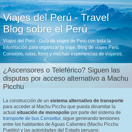
Viajes del Perú - Travel
Blog sobre el Perú
Viajes del Perú - Guía de viajes de Perú con toda la
información para organizar tu viaje. Blog de viajes Perú.
Consejos, rutas, foros y muchas experiencias de viajeros.
¿Ascensores o Teleférico? Siguen las
disputas por acceso alternativo a Machu
Picchu
La construcción de un
sistema alternativo de transporte
para acceder al Machu Picchu que pueda dinamitar la
actual
situación de monopolio
por parte del sistema de
transporte de bus Consettur
, sigue generando tensiones
entre los habitantes de Aguas Calientes (Machu Picchu
Pueblo) y las autoridades del Estado peruano.