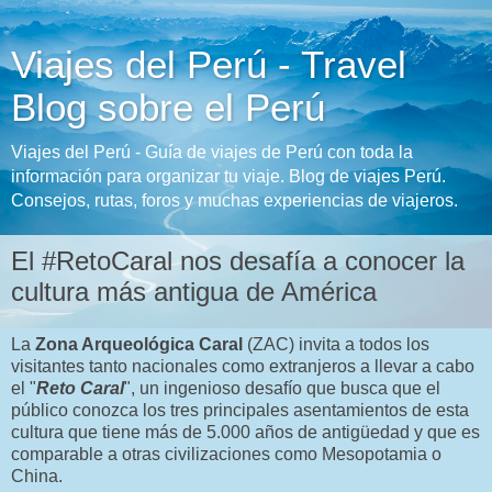
Viajes del Perú - Travel
Blog sobre el Perú
Viajes del Perú - Guía de viajes de Perú con toda la
información para organizar tu viaje. Blog de viajes Perú.
Consejos, rutas, foros y muchas experiencias de viajeros.
El #RetoCaral nos desafía a conocer la
cultura más antigua de América
La
Zona Arqueológica Caral
(ZAC) invita a todos los
visitantes tanto nacionales como extranjeros a llevar a cabo
el "
Reto Caral
", un ingenioso desafío que busca que el
público conozca los tres principales asentamientos de esta
cultura que tiene más de 5.000 años de antigüedad y que es
comparable a otras civilizaciones como Mesopotamia o
China.