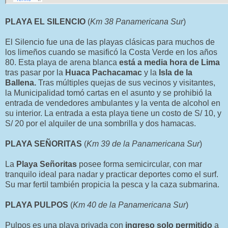
PLAYA EL SILENCIO
(
Km 38 Panamericana Sur
)
El Silencio fue una de las playas clásicas para muchos de
los limeños cuando se masificó la Costa Verde en los años
80. Esta playa de arena blanca
está a media hora de Lima
tras pasar por la
Huaca Pachacamac
y la
Isla de la
Ballena.
Tras múltiples quejas de sus vecinos y visitantes,
la Municipalidad tomó cartas en el asunto y se prohibió la
entrada de vendedores ambulantes y la venta de alcohol en
su interior. La entrada a esta playa tiene un costo de S/ 10, y
S/ 20 por el alquiler de una sombrilla y dos hamacas.
PLAYA SEÑORITAS
(
Km 39 de la Panamericana Sur
)
La
Playa Señoritas
posee forma semicircular, con mar
tranquilo ideal para nadar y practicar deportes como el surf.
Su mar fertil también propicia la pesca y la caza submarina.
PLAYA PULPOS
(
Km 40 de la Panamericana Sur
)
Pulpos es una playa privada con
ingreso solo permitido
a