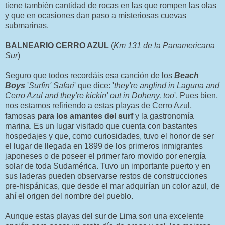
tiene también cantidad de rocas en las que rompen las olas
y que en ocasiones dan paso a misteriosas cuevas
submarinas.
BALNEARIO CERRO AZUL
(
Km 131 de la Panamericana
Sur
)
Seguro que todos recordáis esa canción de los
Beach
Boys
'
Surfin' Safari
' que dice: '
they're anglind in Laguna and
Cerro Azul and they're kickin' out in Doheny, too
'. Pues bien,
nos estamos refiriendo a estas playas de Cerro Azul,
famosas
para los amantes del surf
y la gastronomía
marina. Es un lugar visitado que cuenta con bastantes
hospedajes y que, como curiosidades, tuvo el honor de ser
el lugar de llegada en 1899 de los primeros inmigrantes
japoneses o de poseer el primer faro movido por energía
solar de toda Sudamérica. Tuvo un importante puerto y en
sus laderas pueden observarse restos de construcciones
pre-hispánicas, que desde el mar adquirían un color azul, de
ahí el origen del nombre del pueblo.
Aunque estas playas del sur de Lima son una excelente