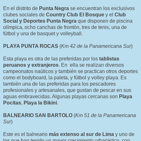
En el distrito de
Punta Negra
se encuentran los exclusivos
clubes sociales de
Country Club El Bosque
y el
Club
Social y Deportes Punta Negra
que disponen de piscina
olímpica, ocho canchas de frontón, tres de tenis, una de
fútbol y una de basquet y volleyball.
PLAYA PUNTA ROCAS
(
Km 42 de la Panamericana Sur
)
Esta playa es otra de las preferidas por los
tablistas
peruanos y extranjeros
. En ella se realizan diversos
campeonatos naúticos y también se practican otros deportes
como el bodyboard, la paleta, y fútbol y volley playa. Es
también una de las preferidas para los pescadores
profesionales y artesanales, que gustan de pescar en sus
aguas embravecidas. Algunas playas cercanas son
Playa
Pocitas
,
Playa la Bikini
.
BALNEARIO SAN BARTOLO
(
Km 51 de la Panamericana
Sur
)
Este es el balneario
más extenso al sur de Lima
y uno de
los que han tenido un mayor crecimiento urbanístico, con