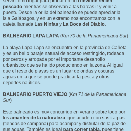
servir como lugar para probar un rico
ceviche recién
pescado
mientras se observan a las barcas ir y venir a
puerto. Desde la orilla del balneario se puede apreciar la
Isla Galápagos, y en un extremo nos encontramos con la
caleta llamada
Las Ninfas
y
La Boca del Diablo
.
BALNEARIO LAPA LAPA
(
Km 70 de la Panamericana Sur
)
La playa Lapa Lapa se encuentra en la provincia de Cañeta
y es un bello paraje natural de acceso restringido, rodeada
por cerros y arropada por el importante desarrollo
urbanístico que se ha ido produciendo en la zona. Al igual
que el resto de playas es un lugar de ondas y oscuras
aguas en la que se puede practicar la pesca y otros
deportes naúticos.
BALNEARIO PUERTO VIEJO
(
Km 71 de la Panamericana
Sur
)
Este balneario es muy concurrido en verano sobre todo por
los
amantes de la naturaleza
, que acuden con sus carpas
(tiendas de campaña) para acampar y disfrutar de la paz de
sus aguas. También es ideal
para correr tabla
, pues tiene