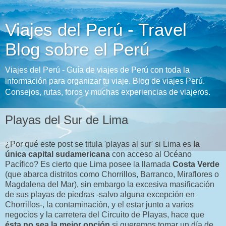
Viajes del Perú - Travel
Blog sobre el Perú
Viajes del Perú - Guía de viajes de Perú con toda la
información para organizar tu viaje. Blog de viajes Perú.
Consejos, rutas, foros y muchas experiencias de viajeros.
Playas del Sur de Lima
¿Por qué este post se titula 'playas al sur' si Lima es
la
única capital sudamericana
con acceso al Océano
Pacífico? Es cierto que Lima posee la llamada
Costa Verde
(que abarca distritos como Chorrillos, Barranco, Miraflores o
Magdalena del Mar), sin embargo la excesiva masificación
de sus playas de piedras -salvo alguna excepción en
Chorrillos-, la contaminación, y el estar junto a varios
negocios y la carretera del Circuito de Playas, hace que
ésta no sea la mejor opción
si queremos tomar un día de