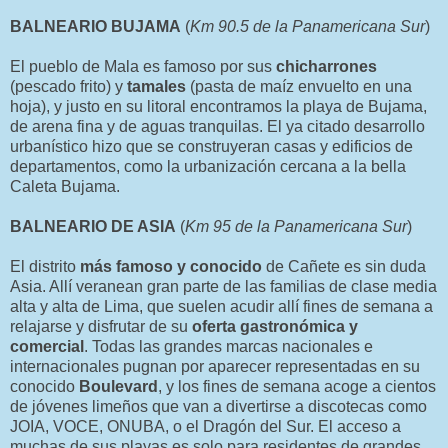
BALNEARIO BUJAMA
(
Km 90.5 de la Panamericana Sur
)
El pueblo de Mala es famoso por sus
chicharrones
(pescado frito) y
tamales
(pasta de maíz envuelto en una
hoja), y justo en su litoral encontramos la playa de Bujama,
de arena fina y de aguas tranquilas. El ya citado desarrollo
urbanístico hizo que se construyeran casas y edificios de
departamentos, como la urbanización cercana a la bella
Caleta Bujama.
BALNEARIO DE ASIA
(
Km 95 de la Panamericana Sur
)
El distrito
más famoso y conocido
de Cañete es sin duda
Asia. Allí veranean gran parte de las familias de clase media
alta y alta de Lima, que suelen acudir allí fines de semana a
relajarse y disfrutar de su
oferta gastronómica y
comercial
. Todas las grandes marcas nacionales e
internacionales pugnan por aparecer representadas en su
conocido
Boulevard
, y los fines de semana acoge a cientos
de jóvenes limeños que van a divertirse a discotecas como
JOIA, VOCE, ONUBA, o el Dragón del Sur. El acceso a
muchas de sus playas es solo para residentes de grandes