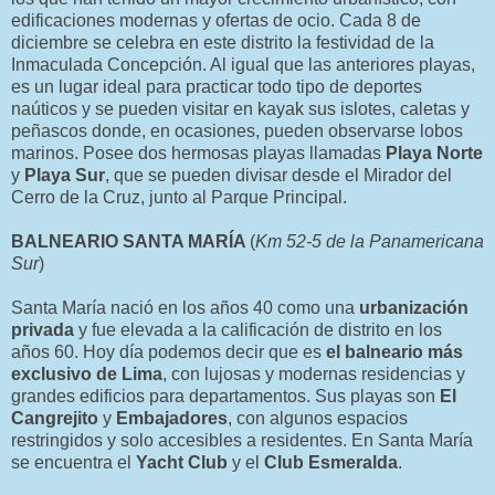
edificaciones modernas y ofertas de ocio. Cada 8 de
diciembre se celebra en este distrito la festividad de la
Inmaculada Concepción. Al igual que las anteriores playas,
es un lugar ideal para practicar todo tipo de deportes
naúticos y se pueden visitar en kayak sus islotes, caletas y
peñascos donde, en ocasiones, pueden observarse lobos
marinos. Posee dos hermosas playas llamadas
Playa Norte
y
Playa Sur
, que se pueden divisar desde el Mirador del
Cerro de la Cruz, junto al Parque Principal.
BALNEARIO SANTA MARÍA
(
Km 52-5 de la Panamericana
Sur
)
Santa María nació en los años 40 como una
urbanización
privada
y fue elevada a la calificación de distrito en los
años 60. Hoy día podemos decir que es
el balneario más
exclusivo de Lima
, con lujosas y modernas residencias y
grandes edificios para departamentos. Sus playas son
El
Cangrejito
y
Embajadores
, con algunos espacios
restringidos y solo accesibles a residentes. En Santa María
se encuentra el
Yacht Club
y el
Club Esmeralda
.