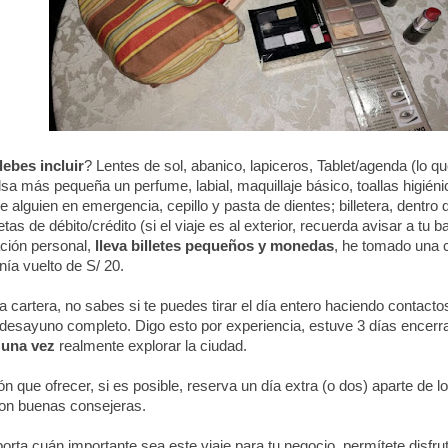
ebes incluir
? Lentes de sol, abanico, lapiceros, Tablet/agenda (lo qu
lsa más pequeña un perfume, labial, maquillaje básico, toallas higiéni
de alguien en emergencia, cepillo y pasta de dientes; billetera, dentro 
etas de débito/crédito (si el viaje es al exterior, recuerda avisar a tu b
ión personal,
lleva billetes pequeños y monedas
, he tomado una 
nía vuelto de S/ 20.
a cartera, no sabes si te puedes tirar el día entero haciendo contacto
desayuno completo. Digo esto por experiencia, estuve 3 días encerr
ó
una vez
realmente explorar la ciudad.
n que ofrecer, si es posible, reserva un día extra (o dos) aparte de l
ron buenas consejeras.
porta cuán importante sea este viaje para tu negocio, permítete disfru