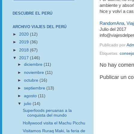
ambiente y absorb
hice y volví a cas
DESCUBRE EL PERÚ
RandomAna
,
Via
ARCHIVO VIAJES DEL PERÚ
Julio del 2017
►
2020
(12)
info@viajesdelpe
►
2019
(36)
Publicado por
Adm
►
2018
(67)
Etiquetas:
consejo
▼
2017
(146)
No hay coment
►
diciembre
(11)
►
noviembre
(11)
Publicar un c
►
octubre
(16)
►
septiembre
(13)
►
agosto
(11)
▼
julio
(14)
Superfoods peruanas a la
conquista del mundo
Hollywood visita el Machu Picchu
Visitamos Ruraq Maki, la feria de