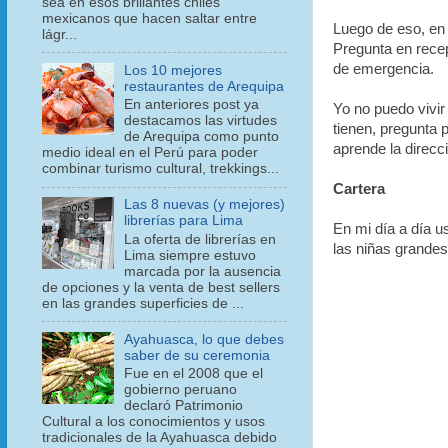
sea en esos brillantes chiles
mexicanos que hacen saltar entre
Luego de eso, en 
lágr...
Pregunta en rece
de emergencia.
Los 10 mejores
restaurantes de Arequipa
En anteriores post ya
Yo no puedo vivir
destacamos las virtudes
tienen, pregunta p
de Arequipa como punto
aprende la direcc
medio ideal en el Perú para poder
combinar turismo cultural, trekkings...
Cartera
Las 8 nuevas (y mejores)
librerías para Lima
En mi día a día us
La oferta de librerías en
las niñas grandes
Lima siempre estuvo
marcada por la ausencia
de opciones y la venta de best sellers
en las grandes superficies de ...
Ayahuasca, lo que debes
saber de su ceremonia
Fue en el 2008 que el
gobierno peruano
declaró Patrimonio
Cultural a los conocimientos y usos
tradicionales de la Ayahuasca debido