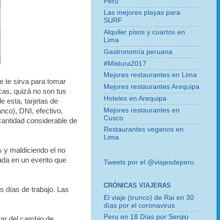
Perú
Las mejores playas para
SURF
Alquiler pisos y cuartos en
Lima
Gastronomía peruana
#Mistura2017
Mejores restaurantes en Lima
e te sirva para tomar
Mejores restaurantes Arequipa
cas, quizá no son tus
Hoteles en Arequipa
de esta, tarjetas de
Mejores restaurantes en
anco), DNI, efectivo,
Cusco
cantidad considerable de
Restaurantes veganos en
Lima
s y maldiciendo el no
ada en un evento que
Tweets por el @viajesdeperu.
CRÓNICAS VIAJERAS
os días de trabajo. Las
El viaje (trunco) de Rai en 30
días por el coronavirus
Peru en 18 Días por Sergio
tar del cambio de