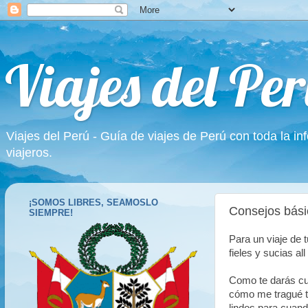
Viajes del Per
Viajes del Perú - Guía de viajes de Perú con toda la in
viajeros.
¡SOMOS LIBRES, SEAMOSLO
Consejos bási
SIEMPRE!
Para un viaje de 
fieles y sucias al
Como te darás cu
cómo me tragué to