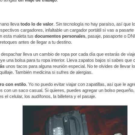
do tengas
un viaje de trabajo
.
 mano lleva
todo lo de valor
. Sin tecnología no hay paraíso, así que lo
spectivos cargadores, infaltable un cargador portátil si vas a pasarte
en esta maleta tus
documentos personales
, pasaje, pasaporte o DNI
retoques antes de llegar a tu destino.
 despachar lleva un cambio de ropa por cada día que estarás de viaje
ye una bolsa para tu ropa interior. Lleva zapatos bajos si sabes qu
ás
unos tacos para alguna reunión especial. No te olvides de llevar lo
uillaje. También medicina si sufres de alergias.
ro con estilo
. Yo no puedo evitar viajar con zapatillas, así que le ag
s con un saco casual. Si quieres, puedes agregar un bolso pequeño, 
 el celular, los audífonos, la billetera y el pasaje.