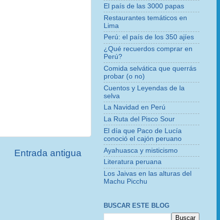
El país de las 3000 papas
Restaurantes temáticos en
Lima
Perú: el país de los 350 ajíes
¿Qué recuerdos comprar en
Perú?
Comida selvática que querrás
probar (o no)
Cuentos y Leyendas de la
selva
La Navidad en Perú
La Ruta del Pisco Sour
El día que Paco de Lucía
conoció el cajón peruano
Ayahuasca y misticismo
Entrada antigua
Literatura peruana
Los Jaivas en las alturas del
Machu Picchu
BUSCAR ESTE BLOG