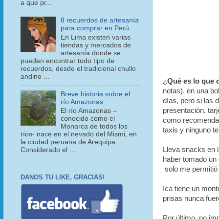
a que pr...
8 recuerdos de artesanía
para comprar en Perú
En Lima existen varias
tiendas y mercados de
artesanía donde se
pueden encontrar todo tipo de
recuerdos, desde el tradicional chullo
andino ...
¿
Qué es lo que d
notas), en una bo
Breve historia sobre el
días, pero si las 
río Amazonas
presentación, tarj
El río Amazonas –
conocido como el
como recomendac
Monarca de todos los
taxis y ninguno te
ríos- nace en el nevado del Mismi, en
la ciudad peruana de Arequipa.
Lleva snacks en l
Considerado el ...
haber tomado un 
solo me permiti
DANOS TU LIKE, GRACIAS!
Ica
tiene un montó
prisas nunca fue
Por último, no im