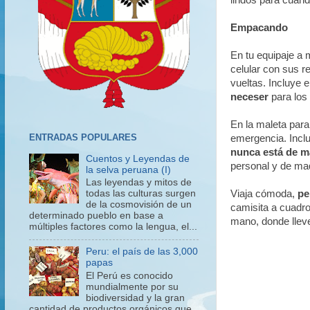
lindos para cuan
Empacando
En tu equipaje a
celular con sus re
vueltas. Incluye 
neceser
para los 
En la maleta para
ENTRADAS POPULARES
emergencia. Inclu
nunca está de m
Cuentos y Leyendas de
personal y de maq
la selva peruana (I)
Las leyendas y mitos de
Viaja cómoda,
pe
todas las culturas surgen
de la cosmovisión de un
camisita a cuadro
determinado pueblo en base a
mano, donde lleves
múltiples factores como la lengua, el...
Peru: el país de las 3,000
papas
El Perú es conocido
mundialmente por su
biodiversidad y la gran
cantidad de productos orgánicos que