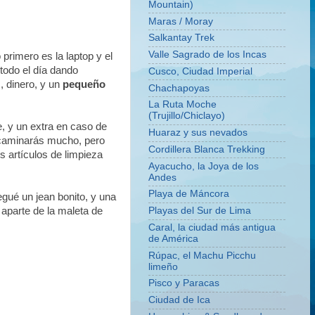
Mountain)
Maras / Moray
Salkantay Trek
Valle Sagrado de los Incas
 primero es la laptop y el
 todo el día dando
Cusco, Ciudad Imperial
, dinero, y un
pequeño
Chachapoyas
La Ruta Moche
(Trujillo/Chiclayo)
, y un extra en caso de
Huaraz y sus nevados
e caminarás mucho, pero
Cordillera Blanca Trekking
s artículos de limpieza
Ayacucho, la Joya de los
Andes
Playa de Máncora
regué un jean bonito, y una
aparte de la maleta de
Playas del Sur de Lima
Caral, la ciudad más antigua
de América
Rúpac, el Machu Picchu
limeño
Pisco y Paracas
Ciudad de Ica