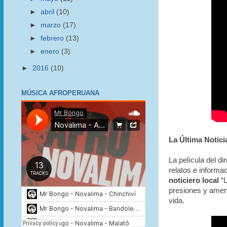
►
abril
(10)
►
marzo
(17)
►
febrero
(13)
►
enero
(3)
►
2016
(10)
MÚSICA AFROPERUANA
La Última Notici
La película del di
relatos e informac
noticiero local
“L
presiones y amena
vida.