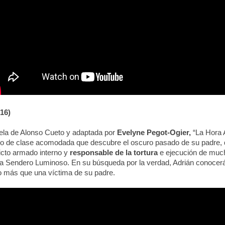
16)
ela de Alonso Cueto y adaptada por
Evelyne Pegot-Ogier,
“La Hora Az
o de clase acomodada que descubre el oscuro pasado de su padre, qu
licto armado interno y
responsable de la tortura
e ejecución de muc
sta Sendero Luminoso. En su búsqueda por la verdad, Adrián conocer
o más que una víctima de su padre.