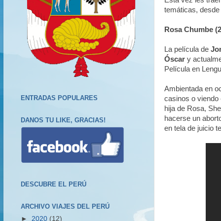
Esta vez les trae
temáticas, desde 
Rosa Chumbe (2
La película de
Jo
Óscar
y actualmen
Película en Lengu
Ambientada en oct
ENTRADAS POPULARES
casinos o viendo 
hija de Rosa, She
hacerse un aborto
DANOS TU LIKE, GRACIAS!
en tela de juicio
DESCUBRE EL PERÚ
ARCHIVO VIAJES DEL PERÚ
►
2020
(12)