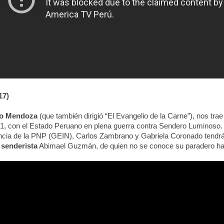
17)
o Mendoza
(que también dirigió “El Evangelio de la Carne”), nos tra
1, con el Estado Peruano en plena guerra contra Sendero Luminoso. 
encia de la PNP (GEIN), Carlos Zambrano y Gabriela Coronado tendrá
r senderista
Abimael Guzmán, de quien no se conoce su paradero ha