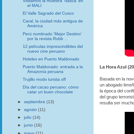
Visitamos la muestra 'Nasca' en
el MALI
El Valle Sagrado del Cusco
Caral, la ciudad más antigua de
América
Perú nombrado 'Mejor Destino'
por la revista Robb ...
12 películas imprescindibles del
nuevo cine peruano
Hoteles en Puerto Maldonado
Puerto Maldonado: entrada a la
La Hora Azul (20
Amazonía peruana
Basada en la nov
Trujillo modo turista off
un abogado limeñ
Día del cacao peruano: cómo
la época del conf
catar un buen chocolate
del grupo terrori
►
septiembre
(13)
resulta ser much
►
agosto
(11)
►
julio
(14)
►
junio
(16)
►
mayo
(11)