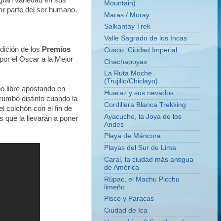
 gran variedad en sus
Mountain)
or parte del ser humano.
Maras / Moray
Salkantay Trek
Valle Sagrado de los Incas
edición de los
Premios
Cusco, Ciudad Imperial
por el Óscar a la Mejor
Chachapoyas
La Ruta Moche
(Trujillo/Chiclayo)
po libre apostando en
Huaraz y sus nevados
rumbo distinto cuando la
Cordillera Blanca Trekking
el colchón con el fin de
Ayacucho, la Joya de los
 que la llevarán a poner
Andes
Playa de Máncora
Playas del Sur de Lima
Caral, la ciudad más antigua
de América
Rúpac, el Machu Picchu
limeño
Pisco y Paracas
Ciudad de Ica