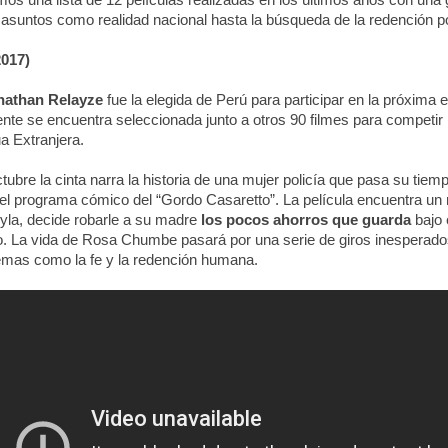
mos una lista de 12 películas realizadas en los últimos años con una
asuntos como realidad nacional hasta la búsqueda de la redención p
017)
nathan Relayze
fue la elegida de Perú para participar en la próxima 
te se encuentra seleccionada junto a otros 90 filmes para competir 
a Extranjera.
ubre la cinta narra la historia de una mujer policía que pasa su tiem
el programa cómico del “Gordo Casaretto”. La película encuentra un 
yla, decide robarle a su madre
los pocos ahorros que guarda
bajo 
. La vida de Rosa Chumbe pasará por una serie de giros inesperados
 temas como la fe y la redención humana.