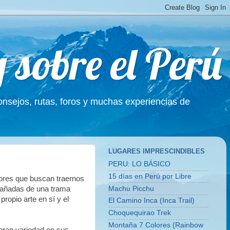
g sobre el Perú
Consejos, rutas, foros y muchas experiencias de
LUGARES IMPRESCINDIBLES
PERU: LO BÁSICO
15 días en Perú por Libre
ores que buscan traernos
Machu Picchu
 bañadas de una trama
propio arte en sí y el
El Camino Inca (Inca Trail)
Choquequirao Trek
Montaña 7 Colores (Rainbow