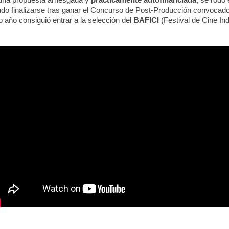
 una propuesta arriesgada y
prácticamente autofinanciada
, se rodó 
do finalizarse tras ganar el Concurso de Post-Producción convocado 
o año consiguió entrar a la selección del
BAFICI
(Festival de Cine I