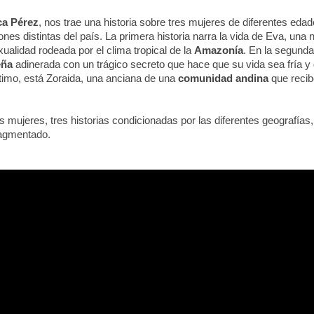
ca Pérez
, nos trae una historia sobre tres mujeres de diferentes eda
ones distintas del país. La primera historia narra la vida de Eva, una 
xualidad rodeada por el clima tropical de la
Amazonía
. En la segunda
eña
adinerada con un trágico secreto que hace que su vida sea fría y 
ltimo, está Zoraida, una anciana de una
comunidad andina
que recib
es mujeres, tres historias condicionadas por las diferentes geografía
ragmentado.