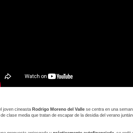
l joven cineasta
Rodrigo Moreno del Valle
se centra en una semana 
 de clase media que tratan de escapar de la desidia del verano juntá