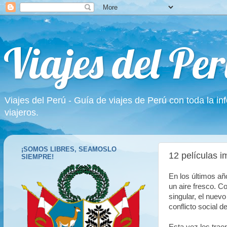
Viajes del Per
Viajes del Perú - Guía de viajes de Perú con toda la in
viajeros.
¡SOMOS LIBRES, SEAMOSLO
12 películas i
SIEMPRE!
En los últimos a
un aire fresco. C
singular, el nuevo
conflicto social 